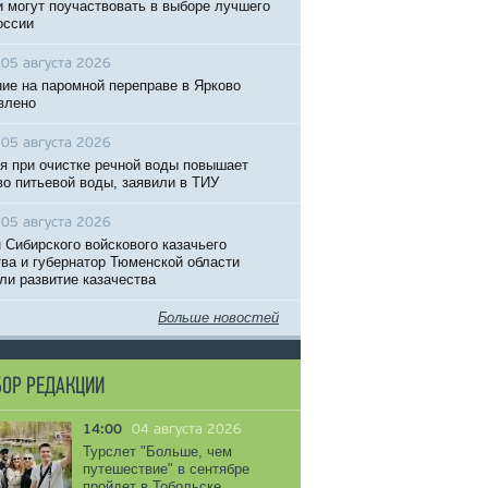
 могут поучаствовать в выборе лучшего
оссии
05 августа 2026
ие на паромной переправе в Ярково
влено
05 августа 2026
я при очистке речной воды повышает
во питьевой воды, заявили в ТИУ
05 августа 2026
 Сибирского войскового казачьего
ва и губернатор Тюменской области
ли развитие казачества
Больше новостей
ОР РЕДАКЦИИ
14:00
04 августа 2026
Турслет "Больше, чем
путешествие" в сентябре
пройдет в Тобольске