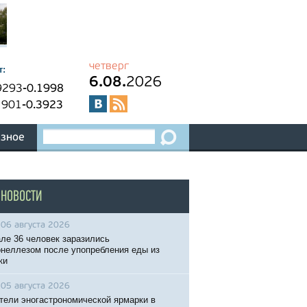
четверг
т:
6.08.
2026
9293
-0.1998
1901
-0.3923
зное
 НОВОСТИ
06 августа 2026
ле 36 человек заразились
неллезом после упопребления еды из
ки
05 августа 2026
тели эногастрономической ярмарки в