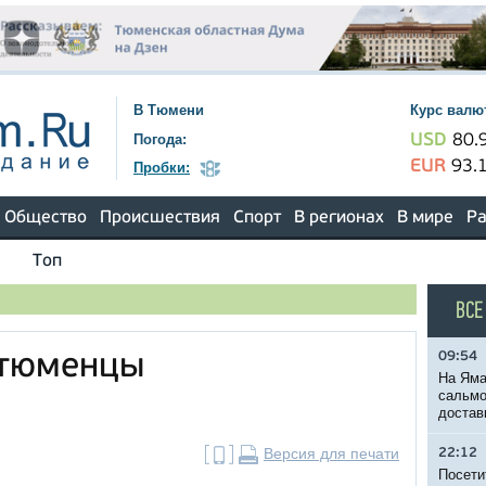
В Тюмени
Курс валю
Погода:
USD
80.
EUR
93.
Пробки:
Общество
Происшествия
Спорт
В регионах
В мире
Ра
Топ
ВСЕ
09:54
 тюменцы
На Яма
сальмо
О
достав
Версия для печати
22:12
Посети