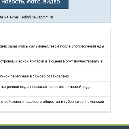
 НОВОСТЬ, ФОТО, ВИДЕО
е на e-mail:
edit@newsprom.ru
овек заразились сальмонеллезом после упопребления еды
астрономической ярмарки в Тюмени могут поучаствовать в
омной переправе в Ярково остановлено
тке речной воды повышает качество питьевой воды,
о войскового казачьего общества и губернатор Тюменской