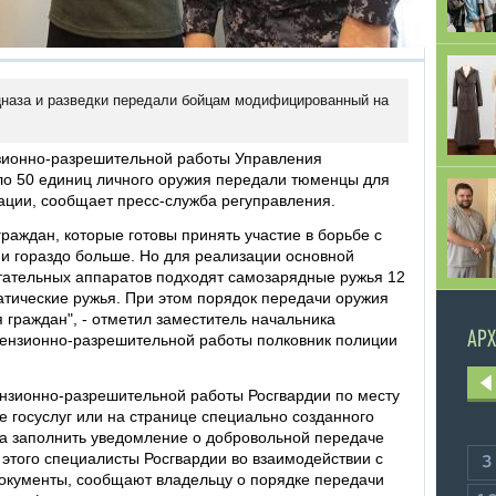
наза и разведки передали бойцам модифицированный на
зионно-разрешительной работы Управления
ло 50 единиц личного оружия передали тюменцы для
ации, сообщает пресс-служба регуправления.
аждан, которые готовы принять участие в борьбе с
и гораздо больше. Но для реализации основной
тательных аппаратов подходят самозарядные ружья 12
атические ружья. При этом порядок передачи оружия
граждан", - отметил заместитель начальника
АРХ
цензионно-разрешительной работы полковник полиции
нзионно-разрешительной работы Росгвардии по месту
е госуслуг или на странице специально созданного
а заполнить уведомление о добровольной передаче
этого специалисты Росгвардии во взаимодействии с
3
кументы, сообщают владельцу о порядке передачи