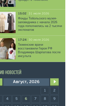
15:02
31 июля 2026
Фонды Тобольского музея-
заповедника с начала 2026
года пополнились на 2 тысячи
экспонатов
17:24
30 июля 2026
Тюменские врачи
восстановили Героя РФ
Владимира Шарпатова после
инсульта
ИВ НОВОСТЕЙ
Август, 2026
1
2
4
5
6
7
8
9