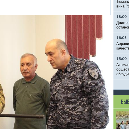
Тюмени
вина Р
18:00
Движен
остано
16:03
Аэраци
качест
15:00
Атаман
общест
обсуди
ВЫБ