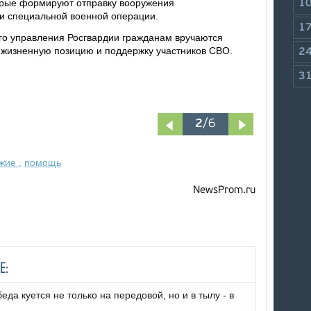
орые формируют отправку вооружения
1
 специальной военной операции.
1
го управления Росгвардии гражданам вручаются
 жизненную позицию и поддержку участников СВО.
2
3
3
/6
ужие
,
помощь
NewsProm.ru
Е:
да куется не только на передовой, но и в тылу - в