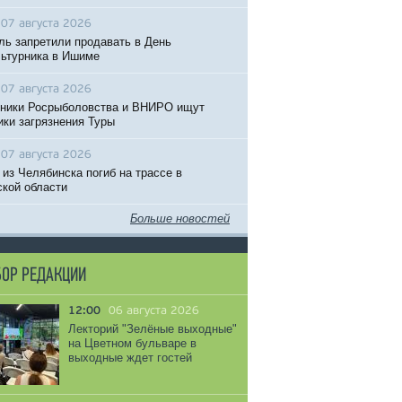
07 августа 2026
ль запретили продавать в День
ьтурника в Ишиме
07 августа 2026
ники Росрыболовства и ВНИРО ищут
ики загрязнения Туры
07 августа 2026
 из Челябинска погиб на трассе в
кой области
Больше новостей
ОР РЕДАКЦИИ
12:00
06 августа 2026
Лекторий "Зелёные выходные"
на Цветном бульваре в
выходные ждет гостей