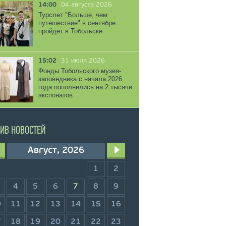
14:00
04 августа 2026
Турслет "Больше, чем
путешествие" в сентябре
пройдет в Тобольске
15:02
31 июля 2026
Фонды Тобольского музея-
заповедника с начала 2026
года пополнились на 2 тысячи
экспонатов
ИВ НОВОСТЕЙ
Август, 2026
1
2
4
5
6
7
8
9
0
11
12
13
14
15
16
7
18
19
20
21
22
23