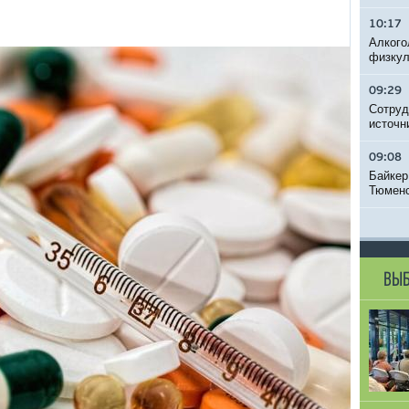
10:17
Алкого
физкул
09:29
Сотруд
источн
09:08
Байкер
Тюменс
ВЫБ