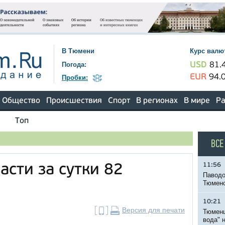
В Тюмени
Курс валю
Погода:
USD
81.
EUR
94.
Пробки:
Общество
Происшествия
Спорт
В регионах
В мире
Ра
Топ
ВСЕ
11:56
асти за сутки 82
Паводо
Тюменс
10:21
Версия для печати
Тюменц
вода" 