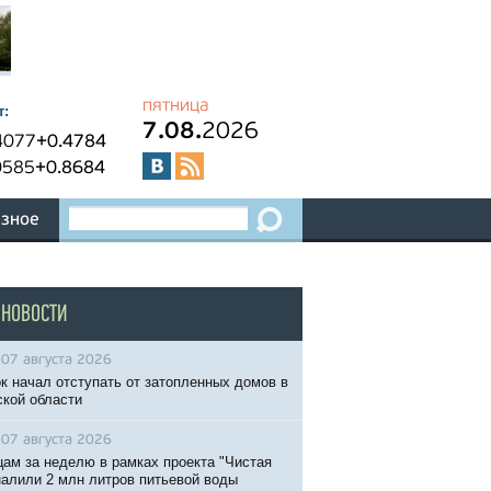
пятница
т:
7.08.
2026
4077
+0.4784
0585
+0.8684
зное
 НОВОСТИ
07 августа 2026
к начал отступать от затопленных домов в
кой области
07 августа 2026
ам за неделю в рамках проекта "Чистая
налили 2 млн литров питьевой воды