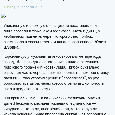
19:17
| 15 апреля 2025
Уникальную и сложную операцию по восстановлению
лица провели в тюменском госпитале "Мать и дитя", о
необычном пациенте, череп которого съел грибок,
рассказала в своем телеграм-канале врач-онколог
Юлия
Шубина.
Коронавирус у мужчины диагностировали четыре года
назад, болезнь дала осложнение в виде агрессивного
грибкового поражения костей лица. Грибок буквально
разрушил часть черепа: верхнюю челюсть, нижнюю стенку
глазницы, глаз утратил зрение и "провалился", во рту
образовалась дыра, через которую было видно полость
носа и придаточные пазухи.
"Он пришёл к нам — в клинический госпиталь "Мать и
дитя".Несколько месяцев команда специалистов —
хирургов, онкологов, анестезиологов, микрохирургов —
искала решение. Была проведена уникальная операция с