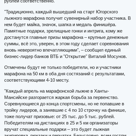
рублей соответственно.
"Традиционно, каждый вышедший на старт Югорского
лыжного марафона получит сувенирный набор участника. В
нем будет майка, значок, шапка и медаль финишёра.
Памятные подарки, зрелищные гонки и интрига, кому же
достанутся главные призы марафона – крупные денежные
суммы, всё это, уверен, в этом году сделает соревнования
вновь невероятно впечатляющими", – сообщил единый
бизнес-лидер банков ВТБ и "Открытие" Виталий Мосунов.
Отмечены будут не только победители, но и участники
марафона на 50 км в оба дня состязаний с результатами,
соответствующими 4-10 месту.
"Каждый апрель на марафонской лыжне в Ханты-
Мансийске разгорается жаркая борьба за первенство.
Соревнующиеся до конца спортсмены, но не попавшие в
тройку лидеров, а занявшие с 4 по 10 строчку на финише,
тоже получат призовые: от 25 тыс. до 5 тыс. рублей.
Победителям на дистанциях в 25 и 5 км организаторы
вручат специальные подарки – это будет лыжная
экипировка, рюкзаки и перчатки. Безусловно, всем гостям