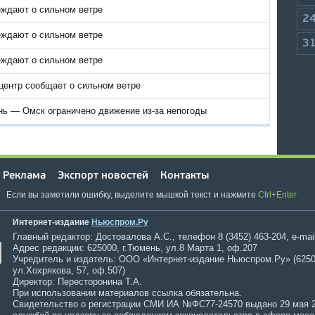
ждают о сильном ветре
2
ждают о сильном ветре
3
ждают о сильном ветре
центр сообщает о сильном ветре
нь — Омск ограничено движение из-за непогоды
Реклама
Экспорт новостей
Контакты
Если вы заметили ошибку, выделите мышкой текст и нажмите
Ctrl+Enter
Интернет-издание
Ньюспром.Ру
Главный редактор: Достовалова А.С., телефон 8 (3452) 463-204, e-mai
Адрес редакции: 625000, г.Тюмень, ул.8 Марта 1, оф.207
Учредитель и издатель: ООО «Интернет-издание Ньюспром.Ру» (6250
ул.Хохрякова, 57, оф.507)
Директор: Пересторонина Т.А.
При использовании материалов ссылка обязательна.
Свидетельство о регистрации СМИ ИА №ФС77-24570 выдано 29 мая 