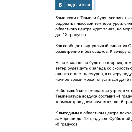
Заморозки в Тюмени будут усиливатьс
радовать плюсовой температурой, сил
областного центра ждет ясная, но мор
до -13 градусов.
Как сообщает виртуальный синоптик Gis
безветренно и без осадков. К вечеру с
Ясно и солнечно будет во вторник, темп
ветер будет дуть с запада со скоростью
однако станет пасмурно, к вечеру под
ночное время может опуститься до -5 г
Небольшой снег ожидается утром в четв
Температура воздуха составит -4 град
термометров днем опустятся до -6 гра
К выходным в областном центре похоло
заморозки до -13 градусов. Субботний 
-8 градусов.