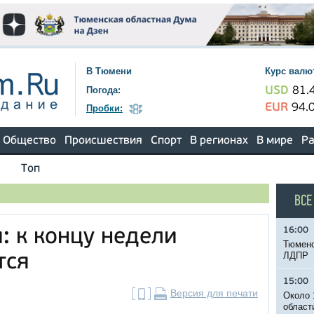
В Тюмени
Курс валю
Погода:
USD
81.
EUR
94.
Пробки:
Общество
Происшествия
Спорт
В регионах
В мире
Ра
Топ
ВСЕ
16:00
: к концу недели
Тюменс
ЛДПР
тся
15:00
Версия для печати
Около 
област