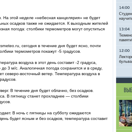
14:00
Студен
я. На этой неделе «небесная канцелярия» не будет
научит
ьных осадков также не ожидается. К выходным жителей
озная погода: столбики термометров могут опуститься
13:04
Тюменс
памяти
meteo.ru, сегодня в течение дня будет ясно, почти
толбики термометров покажут -5 градусов.
12:00
Лектор
бульва
ература воздуха в этот день составит -2 градуса,
 до 3 м/с. Аналогичная погода сохранится и в среду,
ует северо-восточный ветер. Температура воздуха в
радусов.
ВЫБ
ерг. В течение дня будет облачно, без осадков.
уса. В пятницу станет прохладнее — столбики
дусов.
дает. В ночь с пятницы на субботу ожидаются
день будет ясным и без осадков, температура составит