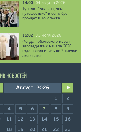
14:00
04 августа 2026
Турслет "Больше, чем
путешествие" в сентябре
пройдет в Тобольске
15:02
31 июля 2026
Фонды Тобольского музея-
заповедника с начала 2026
года пополнились на 2 тысячи
экспонатов
ИВ НОВОСТЕЙ
Август, 2026
1
2
4
5
6
7
8
9
0
11
12
13
14
15
16
7
18
19
20
21
22
23