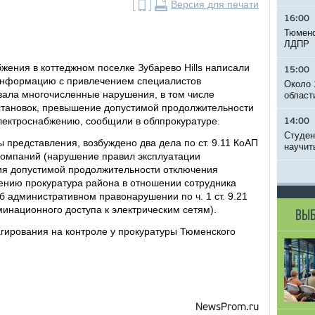
Версия для печати
16:00
Тюменс
ЛДПР
жения в коттеджном поселке Зубарево Hills написали
15:00
 информацию с привлечением специалистов
Около 
вала многочисленные нарушения, в том числе
област
тановок, превышение допустимой продолжительности
лектроснабжению, сообщили в облпрокуратуре.
14:00
Студен
 представления, возбуждено два дела по ст. 9.11 КоАП
научит
компаний (нарушение правил эксплуатации
ия допустимой продолжительности отключения
ению прокуратура района в отношении сотрудника
б административном правонарушении по ч. 1 ст. 9.21
национного доступа к электрическим сетям).
ВЫБ
агирования на контроле у прокуратуры Тюменского
NewsProm.ru