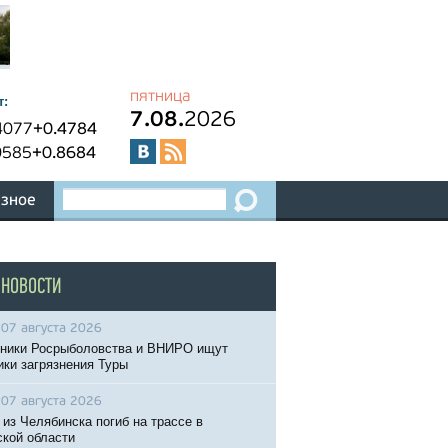
пятница
т:
7.08.
2026
4077
+0.4784
0585
+0.8684
зное
 НОВОСТИ
07 августа 2026
ники Росрыболовства и ВНИРО ищут
ики загрязнения Туры
07 августа 2026
 из Челябинска погиб на трассе в
кой области