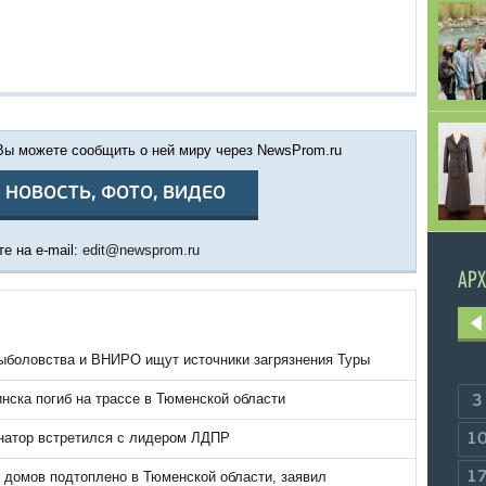
 Вы можете сообщить о ней миру через NewsProm.ru
 НОВОСТЬ, ФОТО, ВИДЕО
е на e-mail:
edit@newsprom.ru
АРХ
ыболовства и ВНИРО ищут источники загрязнения Туры
нска погиб на трассе в Тюменской области
3
натор встретился с лидером ЛДПР
1
 домов подтоплено в Тюменской области, заявил
1