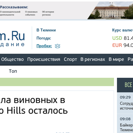
В Тюмени
Курс валю
Погода:
USD
81.
EUR
94.
Пробки:
Общество
Происшествия
Спорт
В регионах
В мире
Ра
Топ
ВСЕ
09:29
ла виновных в
Сотруд
источн
 Hills осталось
09:08
Байкер
Тюменс