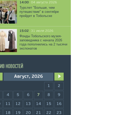
14:00
04 августа 2026
Турслет "Больше, чем
путешествие" в сентябре
пройдет в Тобольске
15:02
31 июля 2026
Фонды Тобольского музея-
заповедника с начала 2026
года пополнились на 2 тысячи
экспонатов
ИВ НОВОСТЕЙ
Август, 2026
1
2
4
5
6
7
8
9
0
11
12
13
14
15
16
7
18
19
20
21
22
23