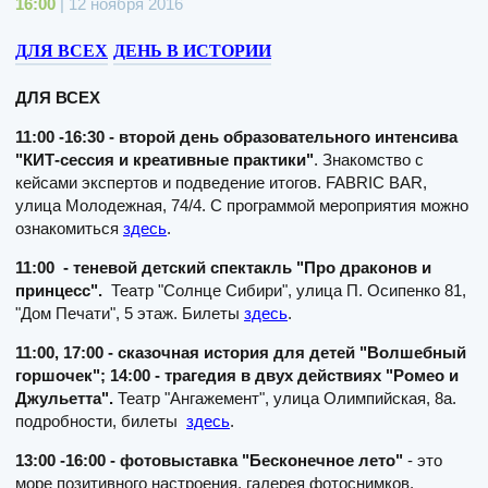
16:00
| 12 ноября 2016
ДЛЯ ВСЕХ
ДЕНЬ В ИСТОРИИ
ДЛЯ ВСЕХ
11:00 -16:30 - второй день образовательного интенсива
"КИТ-сессия и креативные практики"
. Знакомство с
кейсами экспертов и подведение итогов. FABRIC BAR,
улица Молодежная, 74/4. С программой мероприятия можно
ознакомиться
здесь
.
11:00 - теневой детский спектакль "Про драконов и
принцесс".
Театр "Солнце Сибири", улица П. Осипенко 81,
"Дом Печати", 5 этаж. Билеты
здесь
.
11:00, 17:00 - сказочная история для детей "Волшебный
горшочек"; 14:00 - трагедия в двух действиях "Ромео и
Джульетта".
Театр "Ангажемент", улица Олимпийская, 8а.
подробности, билеты
здесь
.
13:00 -16:00 - фотовыставка "Бесконечное лето"
- это
море позитивного настроения, галерея фотоснимков,