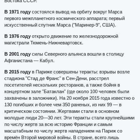
Востока СССР.
В 1971 году
состоялся вывод на орбиту вокруг Марса
первого межпланетного космического аппарата; первый
искусственный спутник Марса ("Маринер-9", США).
В 1976 году
открыто движение по железнодорожной
магистрали Тюмень-Нижне­вартовск.
В 2001 году
силы Северного альянса вошли в столицу
Афганистана — Кабул.
В 2015 году
в Париже совершены теракты: взрывы возле
стадиона "Стад де Франс" в Сен-Дени, расстрел
посетителей нескольких ресторанов, а также бойня в
концертном зале "Батаклан" (где около 100 человек были
захвачены в заложники). На 20 ноября 2015 года известно о
130 погибших и более чем 350 раненых, из них 99 — в
критическом состоянии. Жертвами стали в основном
молодые люди 20—30 лет. Эти теракты стали крупнейшими
по числу жертв за всю историю Франции и самым
масштабным по числу жертв нападением на Париж со
времён Второй мировой войны. В стране, всего лишь