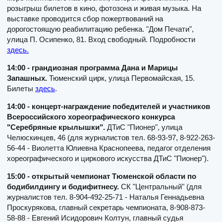
розыгрыш билетов в кино, фотозона и живая музыка. На
выставке проводится сбор пожертвований на
дорогостоящую реабилитацию ребенка. "Дом Печати",
улица П. Осипенко, 81. Вход свободный. Подробности
здесь.
14:00 - грандиозная программа Дана и Марицы
Запашных.
Тюменский цирк, улица Первомайская, 15.
Билеты
здесь
.
14:00 - концерт-награждение победителей и участников
Всероссийского хореографического конкурса
"Серебряные крылышки".
ДТиС "Пионер", улица
Челюскинцев, 46 (для журналистов тел. 68-93-97, 8-922-263-
56-44 - Виолетта Юлиевна Краснопеева, педагог отделения
хореографического и циркового искусства ДТиС "Пионер").
15:00 - открытый чемпионат Тюменской области по
бодибилдингу и бодифитнесу.
СК "Центральный" (для
журналистов тел. 8-904-492-25-71 - Наталья Геннадьевна
Проскурякова, главный секретарь чемпионата, 8-908-873-
58-88 - Евгений Исидорович Колтун, главный судья