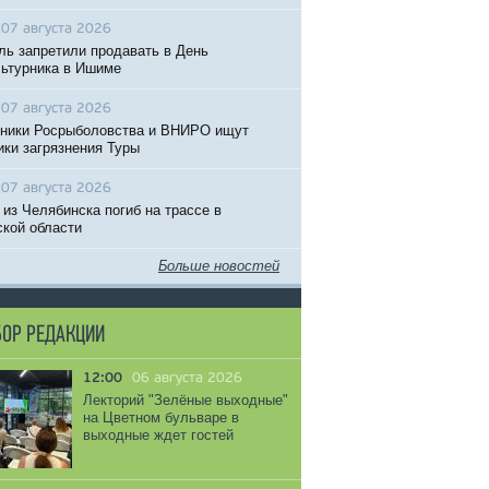
07 августа 2026
ль запретили продавать в День
ьтурника в Ишиме
07 августа 2026
ники Росрыболовства и ВНИРО ищут
ики загрязнения Туры
07 августа 2026
 из Челябинска погиб на трассе в
кой области
Больше новостей
ОР РЕДАКЦИИ
12:00
06 августа 2026
Лекторий "Зелёные выходные"
на Цветном бульваре в
выходные ждет гостей