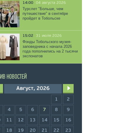
14:00
04 августа 2026
Турслет "Больше, чем
путешествие" в сентябре
пройдет в Тобольске
15:02
31 июля 2026
Фонды Тобольского музея-
заповедника с начала 2026
года пополнились на 2 тысячи
экспонатов
ИВ НОВОСТЕЙ
Август, 2026
1
2
4
5
6
7
8
9
0
11
12
13
14
15
16
7
18
19
20
21
22
23