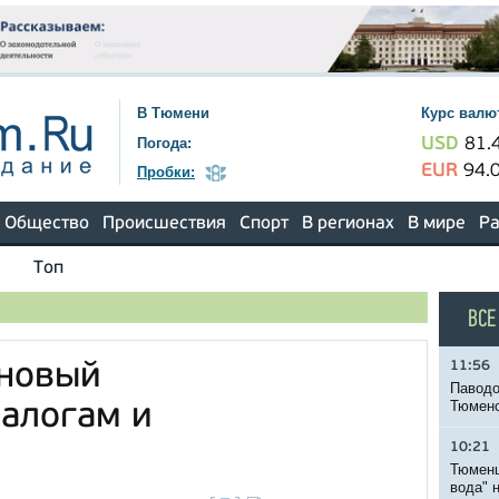
В Тюмени
Курс валю
Погода:
USD
81.
EUR
94.
Пробки:
Общество
Происшествия
Спорт
В регионах
В мире
Ра
Топ
ВСЕ
11:56
 новый
Паводо
Тюменс
налогам и
10:21
Тюменц
вода" 