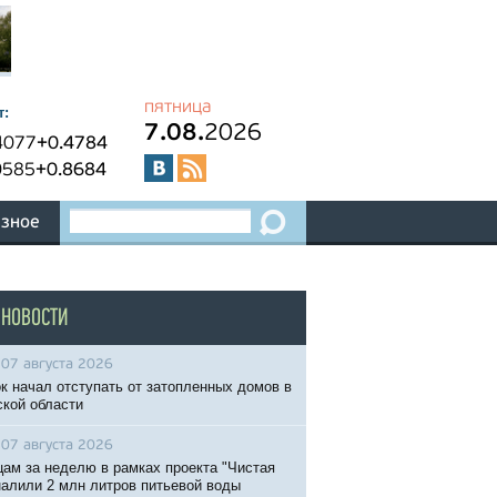
пятница
т:
7.08.
2026
4077
+0.4784
0585
+0.8684
зное
 НОВОСТИ
07 августа 2026
к начал отступать от затопленных домов в
кой области
07 августа 2026
ам за неделю в рамках проекта "Чистая
налили 2 млн литров питьевой воды