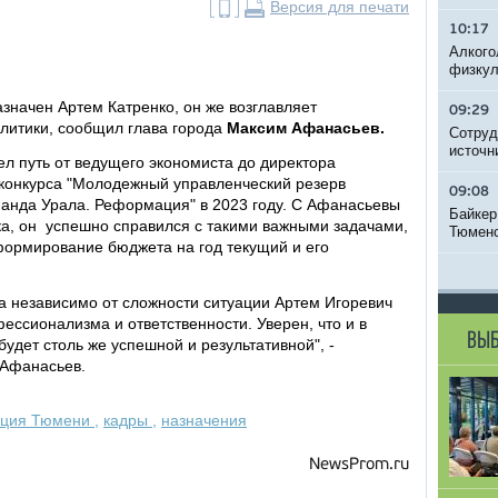
Версия для печати
10:17
Алкого
физкул
значен Артем Катренко, он же возглавляет
09:29
литики, сообщил глава города
Максим Афанасьев.
Сотруд
источн
л путь от ведущего экономиста до директора
конкурса "Молодежный управленческий резерв
09:08
манда Урала. Реформация" в 2023 году. С Афанасьевы
Байкер
ка, он успешно справился с такими важными задачами,
Тюменс
формирование бюджета на год текущий и его
а независимо от сложности ситуации Артем Игоревич
ссионализма и ответственности. Уверен, что и в
ВЫБ
дет столь же успешной и результативной", -
 Афанасьев.
ация Тюмени
,
кадры
,
назначения
NewsProm.ru