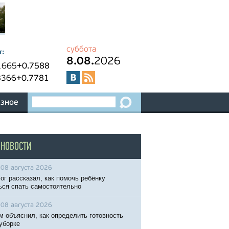
суббота
т:
8.08.
2026
1665
+0.7588
8366
+0.7781
зное
 НОВОСТИ
08 августа 2026
ог рассказал, как помочь ребёнку
ься спать самостоятельно
08 августа 2026
м объяснил, как определить готовность
 уборке