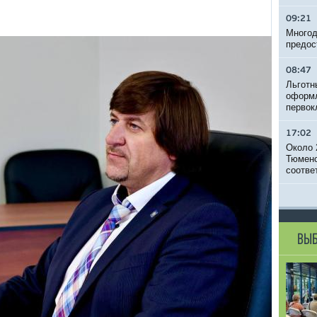
09:21
Многод
предос
08:47
Льготн
оформл
первок
17:02
Около 
Тюменс
соотве
ВЫБ