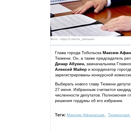
Фото - https://t.me/mv_afanasev
Глава города Тобольска
Максим Афан
Тюмени. Он, а также председатель ре
Динар Абукин,
замначальника Главног
Алексей Майер
и координатор горот
зарегистрированы конкурсной комисси
Выбирать нового главу Тюмени депута
27 июня. Избранным считается кандид
численности депутатов. Полномочия г
решения гордумы об его избрании.
Максим Афанасьев
,
Тюменская 
Теги: