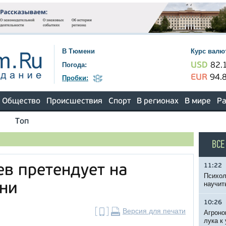
В Тюмени
Курс валю
Погода:
USD
82.
EUR
94.
Пробки:
Общество
Происшествия
Спорт
В регионах
В мире
Ра
Топ
ВСЕ
11:22
в претендует на
Психол
научит
ени
10:26
Версия для печати
Агроно
лука к