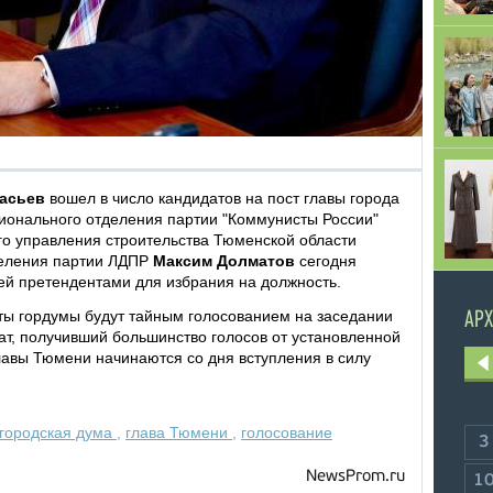
асьев
вошел в число кандидатов на пост главы города
гионального отделения партии "Коммунисты России"
о управления строительства Тюменской области
деления партии ЛДПР
Максим Долматов
сегодня
ей претендентами для избрания на должность.
ты гордумы будут тайным голосованием на заседании
АРХ
ат, получивший большинство голосов от установленной
лавы Тюмени начинаются со дня вступления в силу
городская дума
,
глава Тюмени
,
голосование
3
NewsProm.ru
1