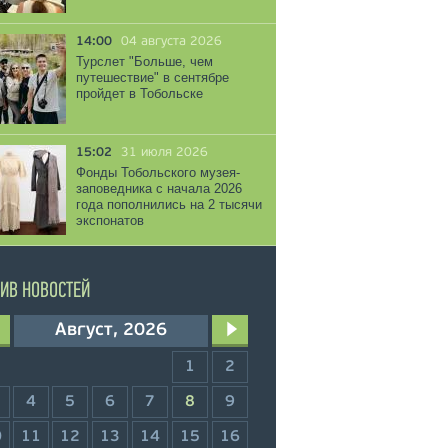
14:00
04 августа 2026
Турслет "Больше, чем
путешествие" в сентябре
пройдет в Тобольске
15:02
31 июля 2026
Фонды Тобольского музея-
заповедника с начала 2026
года пополнились на 2 тысячи
экспонатов
ИВ НОВОСТЕЙ
Август, 2026
1
2
4
5
6
7
8
9
0
11
12
13
14
15
16