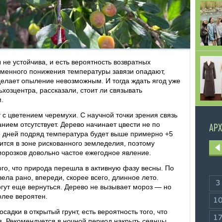
не устойчива, и есть вероятность возвратных
еменного понижения температуры завязи опадают,
делает опыление невозможным. И тогда ждать ягод уже
хозцентра, рассказали, стоит ли связывать
.
с цветением черемухи. С научной точки зрения связь
ием отсутствует. Дерево начинает цвести не по
АРХ
ко дней подряд температура будет выше примерно +5
ится в зоне рискованного земледелия, поэтому
морозков довольно частое ежегодное явление.
ого, что природа перешла в активную фазу весны. По
ела рано, впереди, скорее всего, длинное лето.
3
гут еще вернуться. Дерево не вызывает мороз — но
олее вероятен.
1
осадки в открытый грунт, есть вероятность того, что
1
я. Рекомендуется в ночной период накрыть сеянцы