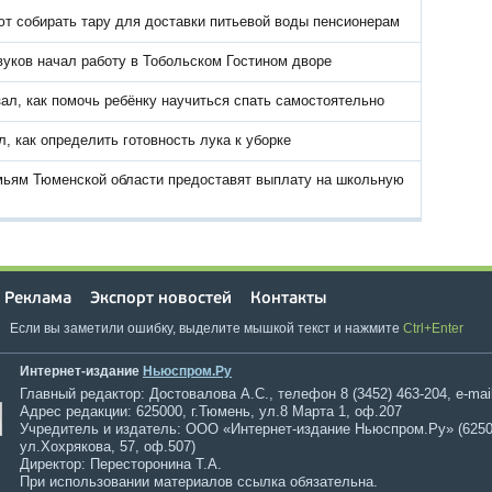
т собирать тару для доставки питьевой воды пенсионерам
вуков начал работу в Тобольском Гостином дворе
ал, как помочь ребёнку научиться спать самостоятельно
, как определить готовность лука к уборке
ьям Тюменской области предоставят выплату на школьную
Реклама
Экспорт новостей
Контакты
Если вы заметили ошибку, выделите мышкой текст и нажмите
Ctrl+Enter
Интернет-издание
Ньюспром.Ру
Главный редактор: Достовалова А.С., телефон 8 (3452) 463-204, e-mai
Адрес редакции: 625000, г.Тюмень, ул.8 Марта 1, оф.207
Учредитель и издатель: ООО «Интернет-издание Ньюспром.Ру» (6250
ул.Хохрякова, 57, оф.507)
Директор: Пересторонина Т.А.
При использовании материалов ссылка обязательна.