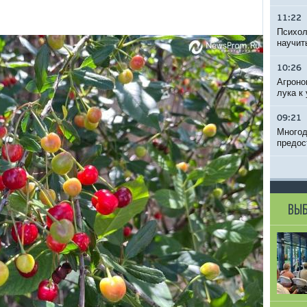
11:22
Психол
научит
10:26
Агроно
лука к
09:21
Многод
предос
ВЫБ