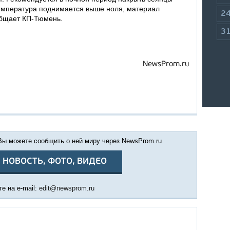
емпература поднимается выше ноля, материал
2
общает КП-Тюмень.
3
NewsProm.ru
 Вы можете сообщить о ней миру через NewsProm.ru
 НОВОСТЬ, ФОТО, ВИДЕО
е на e-mail:
edit@newsprom.ru