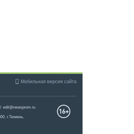
Мобильная версия сайта
l: edit@newsprom.ru
00, г.Тюмень,