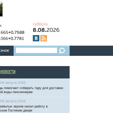
суббота
т:
8.08.
2026
1665
+0.7588
8366
+0.7781
зное
 НОВОСТИ
08 августа 2026
ы помогают собирать тару для доставки
ой воды пенсионерам
08 августа 2026
забытых звуков начал работу в
ском Гостином дворе