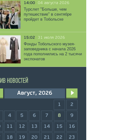
14:00
04 августа 2026
Турслет "Больше, чем
путешествие" в сентябре
пройдет в Тобольске
15:02
31 июля 2026
Фонды Тобольского музея-
заповедника с начала 2026
года пополнились на 2 тысячи
экспонатов
ИВ НОВОСТЕЙ
Август, 2026
1
2
4
5
6
7
8
9
0
11
12
13
14
15
16
7
18
19
20
21
22
23