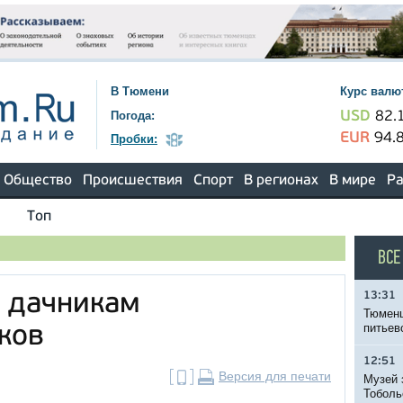
В Тюмени
Курс валю
Погода:
USD
82.
EUR
94.
Пробки:
Общество
Происшествия
Спорт
В регионах
В мире
Ра
Топ
ВСЕ
13:31
я дачникам
Тюменц
питьев
ков
12:51
Версия для печати
Музей 
Тоболь