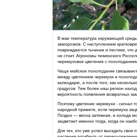
В мае температура окружающей среды 
заморозков. С наступлением кратковр
повреждаются тычинки и пестики, что 
не стоит. Агрономы тюменского Россель
черемуховое цветение с похолоданием
Чаще майское похолодание связывают 
между цветением черемухи и похолодан
календарю, а после того, как несколь
градусов. Тем более наш регион наход
вероятность появления возвратных за
Поэтому цветение черемухи - сигнал т
народной примете, если черемуха зацв
Поздно — весна затяжная, и холода мо
зацветает именно тогда, когда он наиб
Для тех, кто уже успел высадить свои п
растения погибнуть от переохлаждени