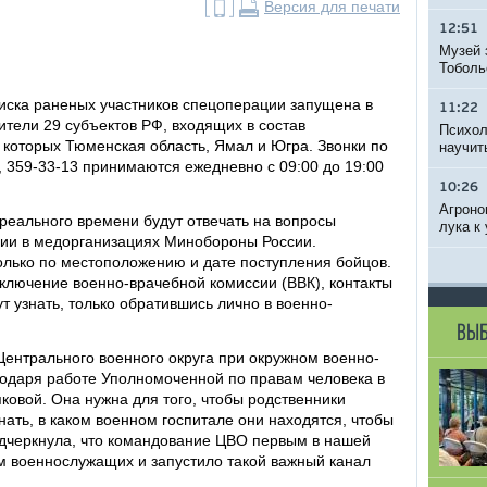
Версия для печати
12:51
Музей 
Тоболь
оиска раненых участников спецоперации запущена в
11:22
ители 29 субъектов РФ, входящих в состав
Психол
е которых Тюменская область, Ямал и Югра. Звонки по
научит
8, 359-33-13 принимаются ежедневно с 09:00 до 19:00
10:26
Агроно
реального времени будут отвечать на вопросы
лука к
ии в медорганизациях Минобороны России.
лько по местоположению и дате поступления бойцов.
заключение военно-врачебной комиссии (ВВК), контакты
т узнать, только обратившись лично в военно-
ВЫБ
Центрального военного округа при окружном военно-
одаря работе Уполномоченной по правам человека в
ковой. Она нужна для того, чтобы родственники
нать, в каком военном госпитале они находятся, чтобы
дчеркнула, что командование ЦВО первым в нашей
м военнослужащих и запустило такой важный канал