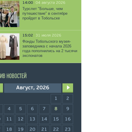
14:00
04 августа 2026
Турслет "Больше, чем
путешествие" в сентябре
пройдет в Тобольске
15:02
31 июля 2026
Фонды Тобольского музея-
заповедника с начала 2026
года пополнились на 2 тысячи
экспонатов
ИВ НОВОСТЕЙ
Август, 2026
1
2
4
5
6
7
8
9
0
11
12
13
14
15
16
7
18
19
20
21
22
23