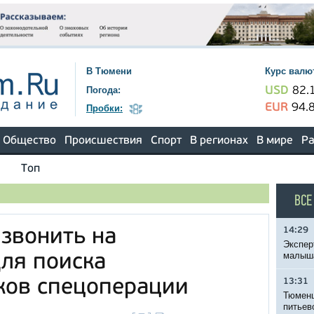
В Тюмени
Курс валю
Погода:
USD
82.
EUR
94.
Пробки:
Общество
Происшествия
Спорт
В регионах
В мире
Ра
Топ
ВСЕ
14:29
звонить на
Экспер
малыша
ля поиска
ков спецоперации
13:31
Тюменц
питьев