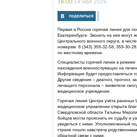
18:00
14 мая 2026
Первая в России горячая линия для п
Екатеринбурге. Звонить на нее могут ж
Центрального военного округа, в числ
номерам: 8 (343) 359-32-58, 359-30-2
по местному времени.
Специалисты горячей линии в режиме 
нахождения военнослужащих на лечен
Информация будет предоставляться то
Другие сведения – диагноз, прогноз, 
лечащего персонала – заявители смогу
медицинское учреждение.
Горячая линия Центра учёта раненых 
медицинском управлении открыта благ
Свердловской области Татьяны Мерзля
бойцов могли прояснить их судьбу и уз
увидеться с ними. Уполномоченный по
стране пошло навстречу родственника
обратной связи с ними.