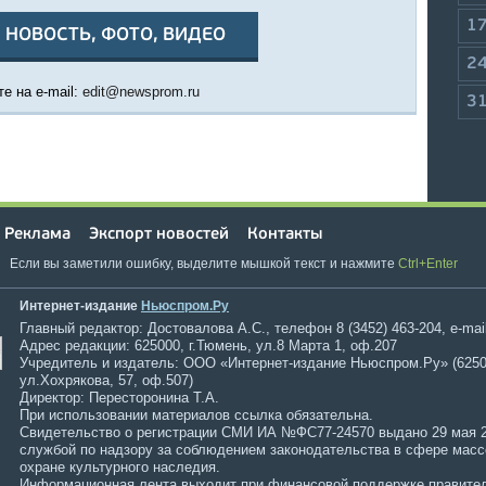
1
 НОВОСТЬ, ФОТО, ВИДЕО
2
е на e-mail:
edit@newsprom.ru
3
Реклама
Экспорт новостей
Контакты
Если вы заметили ошибку, выделите мышкой текст и нажмите
Ctrl+Enter
Интернет-издание
Ньюспром.Ру
Главный редактор: Достовалова А.С., телефон 8 (3452) 463-204, e-mai
Адрес редакции: 625000, г.Тюмень, ул.8 Марта 1, оф.207
Учредитель и издатель: ООО «Интернет-издание Ньюспром.Ру» (6250
ул.Хохрякова, 57, оф.507)
Директор: Пересторонина Т.А.
При использовании материалов ссылка обязательна.
Свидетельство о регистрации СМИ ИА №ФС77-24570 выдано 29 мая 
службой по надзору за соблюдением законодательства в сфере мас
охране культурного наследия.
Информационная лента выходит при финансовой поддержке правител