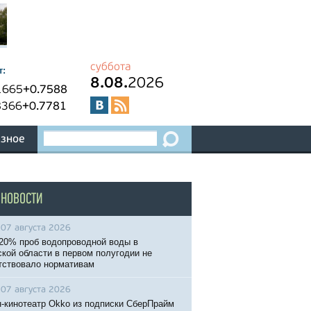
суббота
т:
8.08.
2026
1665
+0.7588
8366
+0.7781
зное
 НОВОСТИ
07 августа 2026
20% проб водопроводной воды в
кой области в первом полугодии не
тствовало нормативам
07 августа 2026
-кинотеатр Okko из подписки СберПрайм