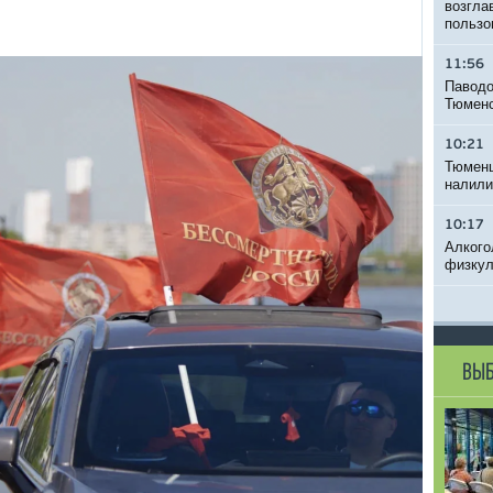
возгла
пользо
11:56
Паводо
Тюменс
10:21
Тюменц
налили
10:17
Алкого
физкул
ВЫБ