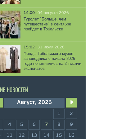
14:00
04 августа 2026
Турслет "Больше, чем
путешествие" в сентябре
пройдет в Тобольске
15:02
31 июля 2026
Фонды Тобольского музея-
заповедника с начала 2026
года пополнились на 2 тысячи
экспонатов
ИВ НОВОСТЕЙ
Август, 2026
1
2
4
5
6
7
8
9
0
11
12
13
14
15
16