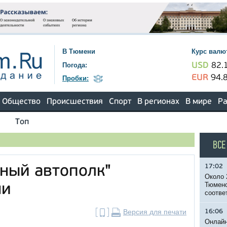
В Тюмени
Курс валю
Погода:
USD
82.
EUR
94.
Пробки:
Общество
Происшествия
Спорт
В регионах
В мире
Ра
Топ
ВСЕ
17:02
ный автополк"
Около 
Тюменс
ни
соотве
Версия для печати
16:06
Онлайн