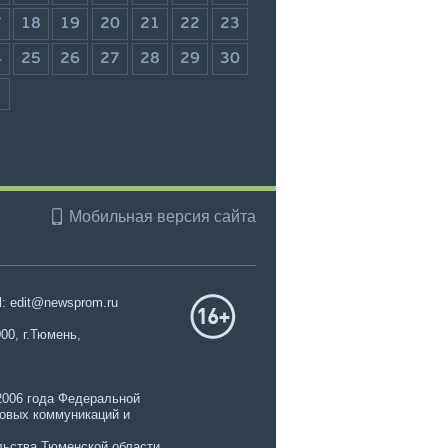
7
18
19
20
21
22
23
4
25
26
27
28
29
30
1
Мобильная версия сайта
l: edit@newsprom.ru
00, г.Тюмень,
2006 года Федеральной
совых коммуникаций и
ьства Тюменской области.