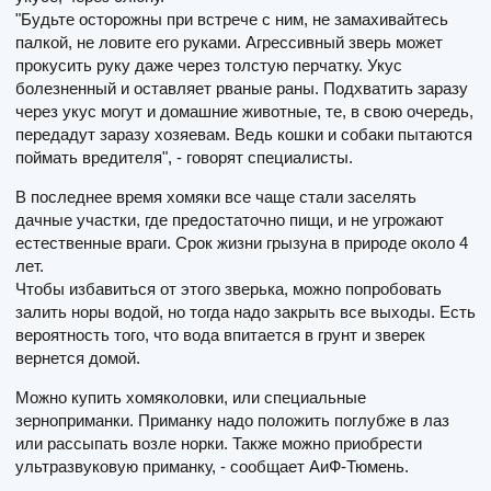
"Будьте осторожны при встрече с ним, не замахивайтесь
палкой, не ловите его руками. Агрессивный зверь может
прокусить руку даже через толстую перчатку. Укус
болезненный и оставляет рваные раны. Подхватить заразу
через укус могут и домашние животные, те, в свою очередь,
передадут заразу хозяевам. Ведь кошки и собаки пытаются
поймать вредителя", - говорят специалисты.
В последнее время хомяки все чаще стали заселять
дачные участки, где предостаточно пищи, и не угрожают
естественные враги. Срок жизни грызуна в природе около 4
лет.
Чтобы избавиться от этого зверька, можно попробовать
залить норы водой, но тогда надо закрыть все выходы. Есть
вероятность того, что вода впитается в грунт и зверек
вернется домой.
Можно купить хомяколовки, или специальные
зерноприманки. Приманку надо положить поглубже в лаз
или рассыпать возле норки. Также можно приобрести
ультразвуковую приманку, - сообщает АиФ-Тюмень.