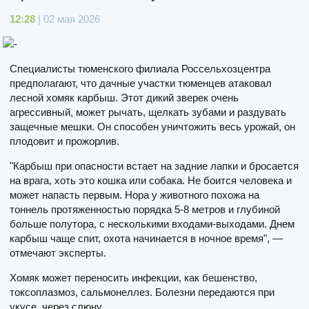
12:28
| 02 мая 2026
Специалисты тюменского филиала Россельхозцентра
предполагают, что дачные участки тюменцев атаковал
лесной хомяк карбыш. Этот дикий зверек очень
агрессивный, может рычать, щелкать зубами и раздувать
защечные мешки. Он способен уничтожить весь урожай, он
плодовит и прожорлив.
"Карбыш при опасности встает на задние лапки и бросается
на врага, хоть это кошка или собака. Не боится человека и
может напасть первым. Нора у животного похожа на
тоннель протяженностью порядка 5-8 метров и глубиной
больше полутора, с несколькими входами-выходами. Днем
карбыш чаще спит, охота начинается в ночное время", —
отмечают эксперты.
Хомяк может переносить инфекции, как бешенство,
токсоплазмоз, сальмонеллез. Болезни передаются при
укусе, через слюну.