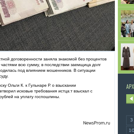
тной договоренности заняла знакомой без процентов
 частями всю сумму, в последствии заемщица долг
аходилась под влиянием мошенников. В ситуации
уду.
ку Ольги К. к Гульнаре Р. о взыскании
АРХ
творил исковые требования истца:т взыскал с
 рублей на уплату госпошлины.
3
NewsProm.ru
1