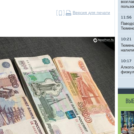
возгла
пользо
Версия для печати
11:56
Паводо
Тюменс
10:21
Тюменц
налили
10:17
Алкого
физкул
ВЫБ