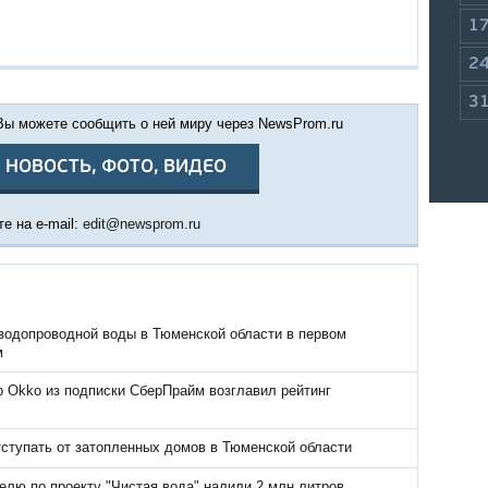
1
2
3
 Вы можете сообщить о ней миру через NewsProm.ru
 НОВОСТЬ, ФОТО, ВИДЕО
е на e-mail:
edit@newsprom.ru
водопроводной воды в Тюменской области в первом
м
р Okko из подписки СберПрайм возглавил рейтинг
тступать от затопленных домов в Тюменской области
елю по проекту "Чистая вода" налили 2 млн литров