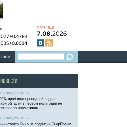
пятница
т:
7.08.
2026
4077
+0.4784
0585
+0.8684
зное
 НОВОСТИ
07 августа 2026
20% проб водопроводной воды в
кой области в первом полугодии не
тствовало нормативам
07 августа 2026
-кинотеатр Okko из подписки СберПрайм