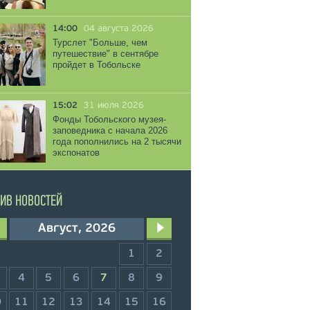
14:00
04 августа 2026
Турслет "Больше, чем
путешествие" в сентябре
пройдет в Тобольске
15:02
31 июля 2026
Фонды Тобольского музея-
заповедника с начала 2026
года пополнились на 2 тысячи
экспонатов
ИВ НОВОСТЕЙ
Август, 2026
1
2
4
5
6
7
8
9
0
11
12
13
14
15
16