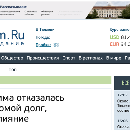
В Тюмени
Курс валю
Погода:
USD
81.
EUR
94.
Пробки:
Общество
Происшествия
Спорт
В регионах
В мире
Ра
Топ
ВСЕ
17:02
ма отказалась
Около 
Тюменс
омой долг,
соотве
лияние
16:06
Онлайн