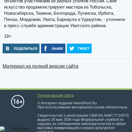
объектов участниками из разных уголков России. Свое
искусство продемонстрируют мастера из Тобольска,
Новосибирска, Тюмени, Белгорода, Луганска, Ирбита,
Пензы, Мордовии, Увата, Барнаула и Удмуртии, - уточнили
в пресс-службе администрации Уватского района.
18+
Материал на полной версии сайта
Полная версия сайта
© Интернет-издание NewsProm.Ru
При использовании материалов ссылка обязательна
Свидетельство о регистрации СМИ ИА №ФС77-24570
выдано 29 мая 2006 года Федеральной службой по
надзору за соблюдением законодательства в сфере
массовых коммуникаций и охране культурного
наследия.