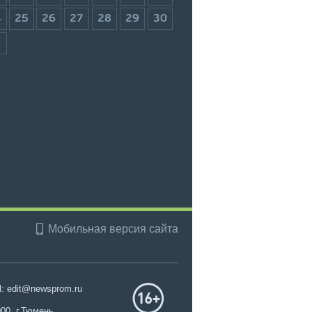
4
25
26
27
28
29
30
1
Мобильная версия сайта
l: edit@newsprom.ru
00, г.Тюмень,