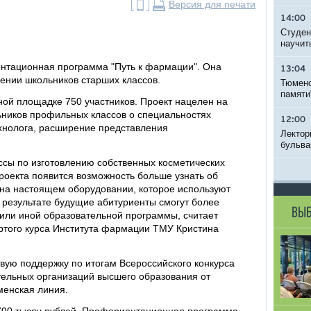
Версия для печати
14:00
Студен
научит
ентационная программа "Путь к фармации". Она
13:04
ении школьников старших классов.
Тюменс
памяти
ной площадке 750 участников. Проект нацелен на
иков профильных классов о специальностях
12:00
хнолога, расширение представления
Лектор
бульва
сы по изготовлению собственных косметических
роекта появится возможность больше узнать об
на настоящем оборудовании, которое используют
 результате будущие абитуриенты смогут более
ВЫБ
 или иной образовательной программы, считает
ертого курса Института фармации ТМУ Кристина
вую поддержку по итогам Всероссийского конкурса
ельных организаций высшего образования от
менская линия.