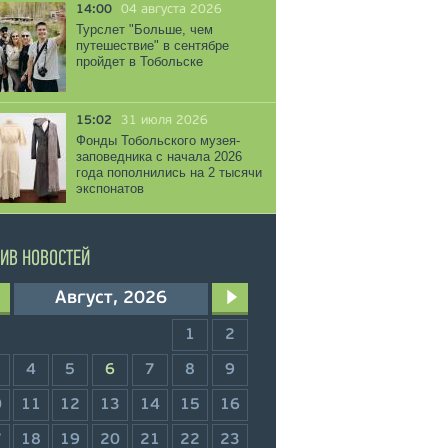
14:00
04 августа 2026
Турслет "Больше, чем
путешествие" в сентябре
пройдет в Тобольске
15:02
31 июля 2026
Фонды Тобольского музея-
заповедника с начала 2026
года пополнились на 2 тысячи
экспонатов
ИВ НОВОСТЕЙ
Август, 2026
1
2
4
5
6
7
8
9
0
11
12
13
14
15
16
7
18
19
20
21
22
23