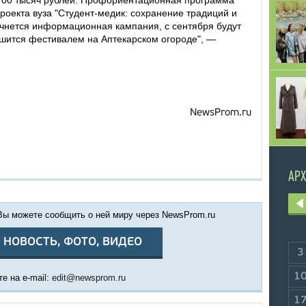
700 тысяч рублей. Профориентационная программа
роекта вуза "Студент-медик: сохранение традиций и
ачнется информационная кампания, с сентября будут
ршится фестивалем на Аптекарском огороде", —
NewsProm.ru
АРХ
 Вы можете сообщить о ней миру через NewsProm.ru
 НОВОСТЬ, ФОТО, ВИДЕО
3
1
е на e-mail:
edit@newsprom.ru
1