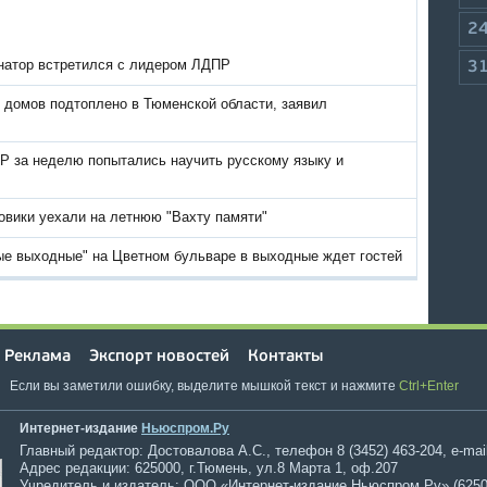
2
натор встретился с лидером ЛДПР
3
 домов подтоплено в Тюменской области, заявил
Р за неделю попытались научить русскому языку и
овики уехали на летнюю "Вахту памяти"
ые выходные" на Цветном бульваре в выходные ждет гостей
Реклама
Экспорт новостей
Контакты
Если вы заметили ошибку, выделите мышкой текст и нажмите
Ctrl+Enter
Интернет-издание
Ньюспром.Ру
Главный редактор: Достовалова А.С., телефон 8 (3452) 463-204, e-mai
Адрес редакции: 625000, г.Тюмень, ул.8 Марта 1, оф.207
Учредитель и издатель: ООО «Интернет-издание Ньюспром.Ру» (6250