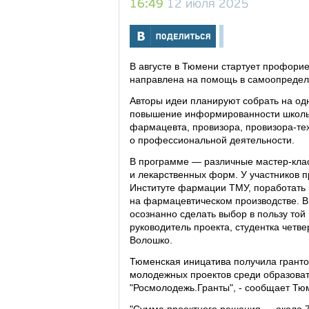
16:49
12 июля 2025
В августе в Тюмени стартует профори
направлена на помощь в самоопредел
Авторы идеи планируют собрать на од
повышение информированности школьн
фармацевта, провизора, провизора-те
о профессиональной деятельности.
В программе — различные мастер-клас
и лекарственных форм. У участников п
Институте фармации ТМУ, поработать 
на фармацевтическом производстве. В
осознанно сделать выбор в пользу той
руководитель проекта, студентка четв
Волошко.
Тюменская иницатива получила гранто
молодежных проектов среди образоват
"Росмолодежь.Гранты", - сообщает Тю