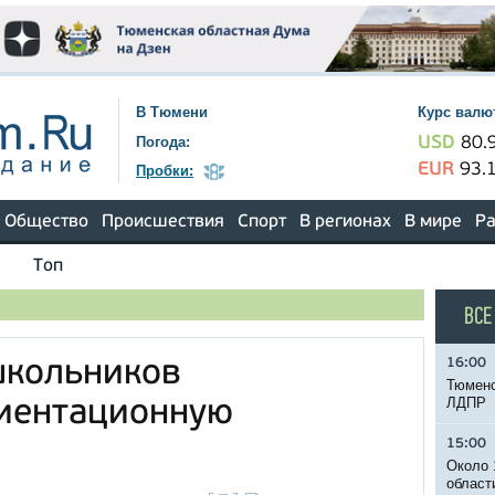
В Тюмени
Курс валю
Погода:
USD
80.
EUR
93.
Пробки:
Общество
Происшествия
Спорт
В регионах
В мире
Ра
Топ
ВСЕ
16:00
школьников
Тюменс
ЛДПР
риентационную
15:00
Около 
област