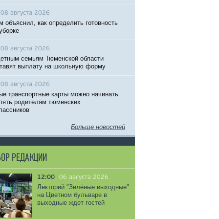
08 августа 2026
м объяснил, как определить готовность
 уборке
08 августа 2026
етным семьям Тюменской области
тавят выплату на школьную форму
08 августа 2026
ые транспортные карты можно начинать
ять родителям тюменских
лассников
Больше новостей
ОР РЕДАКЦИИ
12:00
06 августа 2026
Лекторий "Зелёные выходные"
на Цветном бульваре в
выходные ждет гостей