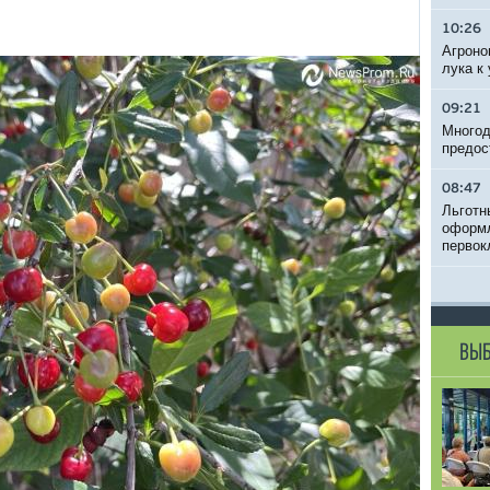
10:26
Агроно
лука к
09:21
Многод
предос
08:47
Льготн
оформл
первок
ВЫБ