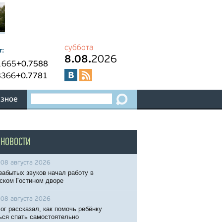
суббота
т:
8.08.
2026
1665
+0.7588
8366
+0.7781
зное
 НОВОСТИ
08 августа 2026
забытых звуков начал работу в
ском Гостином дворе
08 августа 2026
ог рассказал, как помочь ребёнку
ься спать самостоятельно