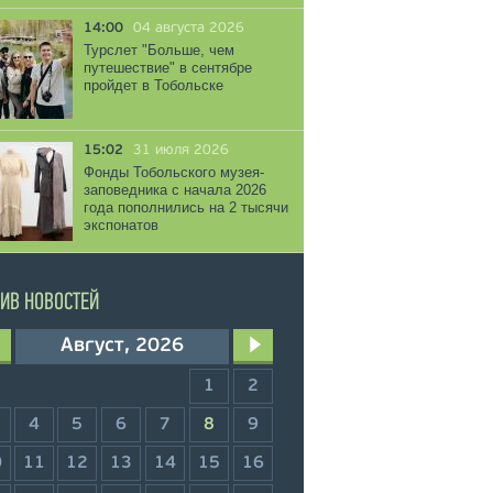
14:00
04 августа 2026
Турслет "Больше, чем
путешествие" в сентябре
пройдет в Тобольске
15:02
31 июля 2026
Фонды Тобольского музея-
заповедника с начала 2026
года пополнились на 2 тысячи
экспонатов
ИВ НОВОСТЕЙ
Август, 2026
1
2
4
5
6
7
8
9
0
11
12
13
14
15
16