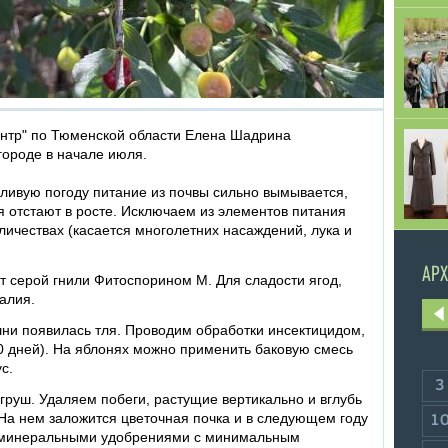
нтр" по Тюменской области Елена Шадрина
городе в начале июля.
дливую погоду питание из почвы сильно вымывается,
 отстают в росте. Исключаем из элементов питания
личествах (касается многолетних насаждений, лука и
АРХ
т серой гнили Фитоспорином М. Для сладости ягод,
алия.
шни появилась тля. Проводим обработки инсектицидом,
0 дней). На яблонях можно применить баковую смесь
с.
3
груш. Удаляем побеги, растущие вертикально и вглубь
 На нем заложится цветочная почка и в следующем году
1
д минеральными удобрениями с минимальным