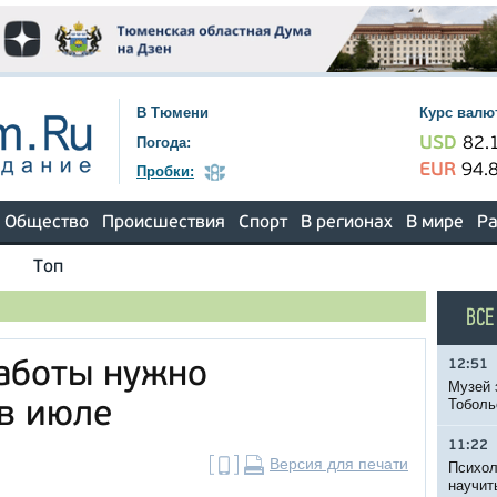
В Тюмени
Курс валю
Погода:
USD
82.
EUR
94.
Пробки:
Общество
Происшествия
Спорт
В регионах
В мире
Ра
Топ
ВСЕ
12:51
аботы нужно
Музей 
Тоболь
 в июле
11:22
Версия для печати
Психол
научит