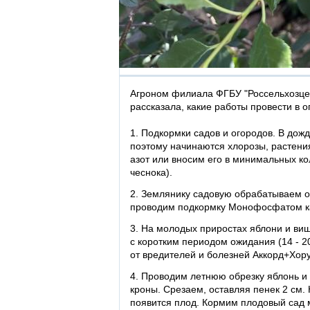
Агроном филиала ФГБУ "Россельхозце
рассказала, какие работы провести в о
1. Подкормки садов и огородов. В дож
поэтому начинаются хлорозы, растения
азот или вносим его в минимальных ко
чеснока).
2. Землянику садовую обрабатываем о
проводим подкормку Монофосфатом к
3. На молодых приростах яблони и ви
с коротким периодом ожидания (14 - 2
от вредителей и болезней Аккорд+Хору
4. Проводим летнюю обрезку яблонь и 
кроны. Срезаем, оставляя пенек 2 см.
появится плод. Кормим плодовый са