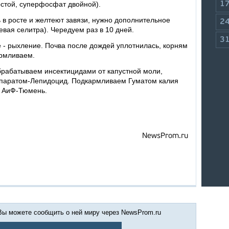
стой, суперфосфат двойной).
1
ь в росте и желтеют завязи, нужно дополнительное
2
вая селитра). Чередуем раз в 10 дней.
3
е - рыхление. Почва после дождей уплотнилась, корням
армливаем.
Обрабатываем инсектицидами от капустной моли,
паратом-Лепидоцид. Подкармливаем Гуматом калия
т АиФ-Тюмень.
NewsProm.ru
 Вы можете сообщить о ней миру через NewsProm.ru