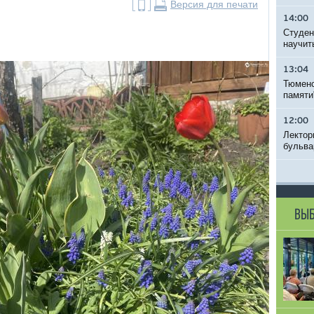
Версия для печати
14:00
Студен
научит
13:04
Тюменс
памяти
12:00
Лектор
бульва
ВЫБ