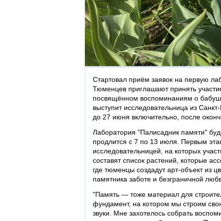
Стартовал приём заявок на первую ла
Тюменцев приглашают принять участие
посвящённом воспоминаниям о бабушк
выступит исследовательница из Санкт
до 27 июня включительно, после оконч
Лаборатория "Палисадник памяти" бу
продлится с 7 по 13 июля. Первым эта
исследовательницей, на которых участ
составят список растений, которые ас
где тюменцы создадут арт-объект из ц
памятника заботе и безграничной любв
"Память — тоже материал для строите
фундамент, на котором мы строим свою
звуки. Мне захотелось собрать воспом