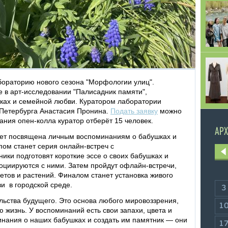
бораторию нового сезона "Морфологии улиц".
 в арт-исследовании "Палисадник памяти",
ах и семейной любви. Куратором лаборатории
-Петербурга Анастасия Пронина.
Подать заявку
можно
ания опен-колла куратор отберёт 15 человек.
АРХ
дет посвящена личным воспоминаниям о бабушках и
пом станет серия онлайн-встреч с
ники подготовят короткие эссе о своих бабушках и
социируются с ними. Затем пройдут офлайн-встречи,
ветов и растений. Финалом станет установка живого
и в городской среде.
3
льства будущего. Это основа любого мировоззрения,
1
 жизнь. У воспоминаний есть свои запахи, цвета и
инания о наших бабушках и создать им памятник — они
1