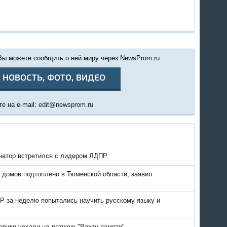
 Вы можете сообщить о ней миру через NewsProm.ru
 НОВОСТЬ, ФОТО, ВИДЕО
е на e-mail:
edit@newsprom.ru
натор встретился с лидером ЛДПР
 домов подтоплено в Тюменской области, заявил
Р за неделю попытались научить русскому языку и
овики уехали на летнюю "Вахту памяти"