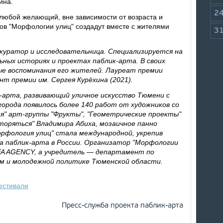
ина.
2
любой желающий, вне зависимости от возраста и
ктов "Морфологии улиц" создадут вместе с жителями
3
куратор и исследовательница. Специализируется на
ьных историях и проектах паблик-арта. В своих
ые воспоминания его жителей. Лауреат премии
нт премии им. Сергея Курёхина (2021).
-арта, развивающий уличное искусство Тюмени с
 города появилось более 140 работ от художников со
ая" арт-группы "Фрукты", "Геометрические проекты"
вторяться" Владимира Абиха, мозаичное панно
рфология улиц" стала международной, укрепив
а паблик-арта в России. Организатор "Морфологии
FA AGENCY, а учредитель — департамент по
ям и молодежной политике Тюменской области.
естивали
Пресс-служба проекта паблик-арта