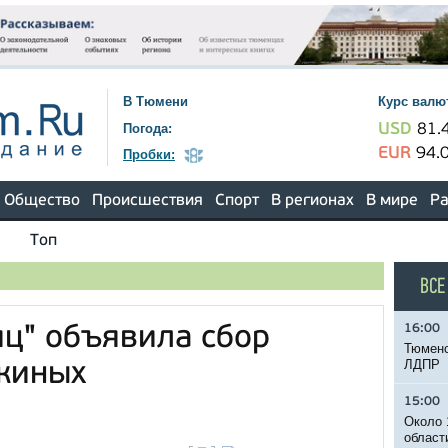
В Тюмени
Курс валю
Погода:
USD
81.
EUR
94.
Пробки:
Общество
Происшествия
Спорт
В регионах
В мире
Ра
Топ
ВСЕ
16:00
ц" объявила сбор
Тюменс
ЛДПР
киных
15:00
Около 
област