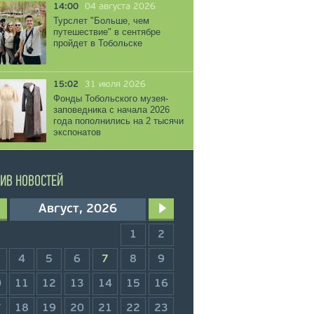
14:00
04 августа 2026
Турслет "Больше, чем
путешествие" в сентябре
пройдет в Тобольске
15:02
31 июля 2026
Фонды Тобольского музея-
заповедника с начала 2026
года пополнились на 2 тысячи
экспонатов
ИВ НОВОСТЕЙ
Август, 2026
1
2
4
5
6
7
8
9
0
11
12
13
14
15
16
7
18
19
20
21
22
23