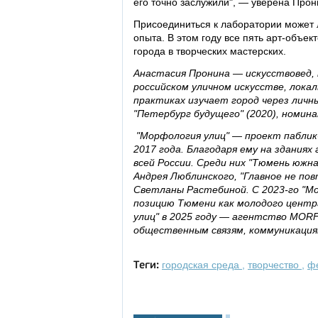
его точно заслужили", — уверена Прон
Присоединиться к лаборатории может 
опыта. В этом году все пять арт-объе
города в творческих мастерских.
Анастасия Пронина — искусствовед, 
российском уличном искусстве, локал
практиках изучает город через личн
"Петербург будущего" (2020), номина
"Морфология улиц" — проект паблик
2017 года. Благодаря ему на зданиях
всей России. Среди них "Тюмень южн
Андрея Люблинского, "Главное не по
Светланы Растебиной. С 2023-го "Мо
позицию Тюмени как молодого центр
улиц" в 2025 году — агентство MOR
общественным связям, коммуникаци
городская среда
,
творчество
,
ф
Теги: