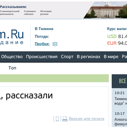
В Тюмени
Курс валю
Погода:
USD
81.
EUR
94.
Пробки:
Общество
Происшествия
Спорт
В регионах
В мире
Ра
Топ
ВСЕ
10:21
, рассказали
Тюменц
вода" 
10:17
Версия для печати
Алкого
физкул