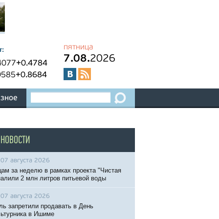
пятница
т:
7.08.
2026
4077
+0.4784
0585
+0.8684
зное
 НОВОСТИ
07 августа 2026
ам за неделю в рамках проекта "Чистая
налили 2 млн литров питьевой воды
07 августа 2026
ль запретили продавать в День
ьтурника в Ишиме