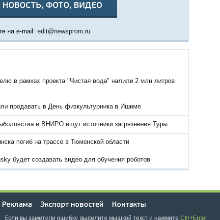
 НОВОСТЬ, ФОТО, ВИДЕО
е на e-mail:
edit@newsprom.ru
елю в рамках проекта "Чистая вода" налили 2 млн литров
или продавать в День физкультурника в Ишиме
ыболовства и ВНИРО ищут источники загрязнения Туры
нска погиб на трассе в Тюменской области
sky будет создавать видео для обучения роботов
Реклама
Экспорт новостей
Контакты
Если вы заметили ошибку, выделите мышкой текст и нажмите
Ctrl+Enter