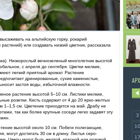
высаживать на альпийскую горку, рокарий
растений) или создавать низкий цветник, рассказала
ма). Низкорослый вечнозеленый многолетник высотой
обильное, с апреля до сентября. Цветки мелкие,
имеют легкий приятный аромат. Растение
едпочитает дренированные, сухие каменистые,
АРХ
ыносит застоя воды, избыточной влажности.
леное растение высотой 5–10 см. Листики мелкие,
ные розетки. Кисть содержит от 4 до 20 ярко-желтых
 1–1,5 см. Цветение приходится на май. Драбу не
тами, так как более крупные соседи легко задавят эту
3
емян.
1
тение высотой около 10 см. Побеги полегающие,
, могут достигать 30 см в длину. Листья серо-
1
ем. Цветы могут быть желтой, красной или розовой