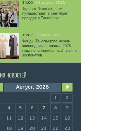
14:00
04 августа 2026
Турслет "Больше, чем
путешествие" в сентябре
пройдет в Тобольске
15:02
31 июля 2026
Фонды Тобольского музея-
заповедника с начала 2026
года пополнились на 2 тысячи
экспонатов
ИВ НОВОСТЕЙ
Август, 2026
1
2
4
5
6
7
8
9
0
11
12
13
14
15
16
7
18
19
20
21
22
23