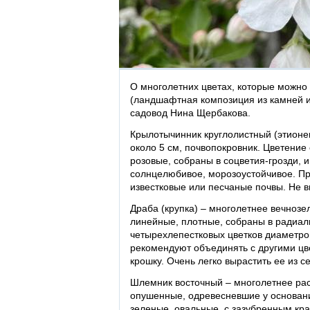
О многолетних цветах, которые можно 
(ландшафтная композиция из камней и 
садовод Нина Щербакова.
Крылотычинник круглолистный (этионе
около 5 см, почвопокровник. Цветение 
розовые, собраны в соцветия-грозди, 
солнцелюбивое, морозоустойчивое. Пр
известковые или песчаные почвы. Не в
Драба (крупка) – многолетнее вечнозе
линейные, плотные, собраны в радиаль
четырехлепестковых цветков диаметром
рекомендуют объединять с другими цве
крошку. Очень легко вырастить ее из с
Шлемник восточный – многолетнее рас
опушенные, одревесневшие у основания
зеленые, овальные, с зазубренным кра