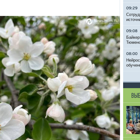
09:29
Сотруд
источн
09:08
Байкер
Тюменс
08:00
Нейрос
обучен
ВЫБ