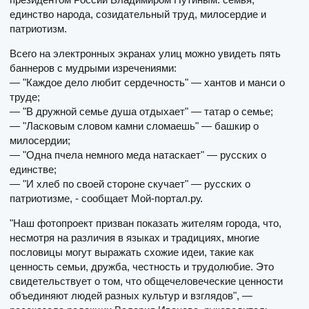
единство народа, созидательный труд, милосердие и
патриотизм.
Всего на электронных экранах улиц можно увидеть пять
баннеров с мудрыми изречениями:
— "Каждое дело любит сердечность" — хантов и манси о
труде;
— "В дружной семье душа отдыхает" — татар о семье;
— "Ласковым словом камни сломаешь" — башкир о
милосердии;
— "Одна пчела немного меда натаскает" — русских о
единстве;
— "И хлеб по своей стороне скучает" — русских о
патриотизме, - сообщает Мой-портал.ру.
"Наш фотопроект призван показать жителям города, что,
несмотря на различия в языках и традициях, многие
пословицы могут выражать схожие идеи, такие как
ценность семьи, дружба, честность и трудолюбие. Это
свидетельствует о том, что общечеловеческие ценности
объединяют людей разных культур и взглядов", —