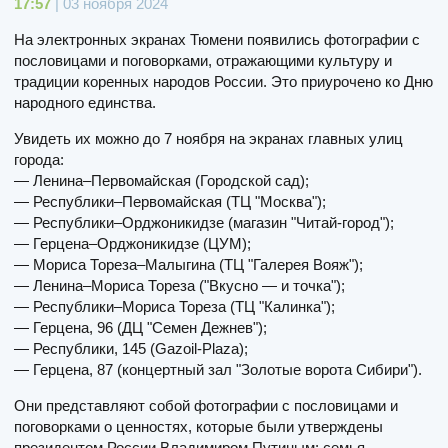
17:57
| 03 ноября 2024
На электронных экранах Тюмени появились фотографии с
пословицами и поговорками, отражающими культуру и
традиции коренных народов России. Это приурочено ко Дню
народного единства.
Увидеть их можно до 7 ноября на экранах главных улиц
города:
— Ленина–Первомайская (Городской сад);
— Республики–Первомайская (ТЦ "Москва");
— Республики–Орджоникидзе (магазин "Читай-город");
— Герцена–Орджоникидзе (ЦУМ);
— Мориса Тореза–Малыгина (ТЦ "Галерея Вояж");
— Ленина–Мориса Тореза ("Вкусно — и точка");
— Республики–Мориса Тореза (ТЦ "Калинка");
— Герцена, 96 (ДЦ "Семен Дежнев");
— Республики, 145 (Gazoil-Plaza);
— Герцена, 87 (концертный зал "Золотые ворота Сибири").
Они представляют собой фотографии с пословицами и
поговорками о ценностях, которые были утверждены
президентом России Владимиром Путиным: семья,