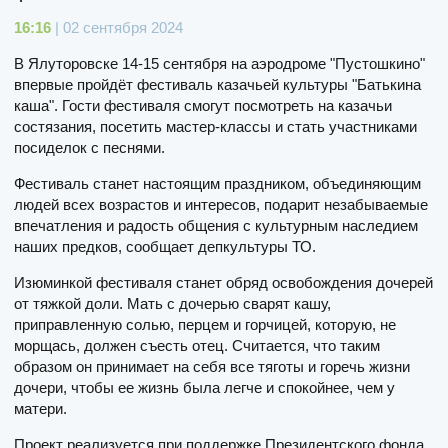
16:16
| 02 сентября 2024
В Ялуторовске 14-15 сентября на аэродроме "Пустошкино"
впервые пройдёт фестиваль казачьей культуры "Батькина
каша". Гости фестиваля смогут посмотреть на казачьи
состязания, посетить мастер-классы и стать участниками
посиделок с песнями.
Фестиваль станет настоящим праздником, объединяющим
людей всех возрастов и интересов, подарит незабываемые
впечатления и радость общения с культурным наследием
наших предков, сообщает депкультуры ТО.
Изюминкой фестиваля станет обряд освобождения дочерей
от тяжкой доли. Мать с дочерью сварят кашу,
приправленную солью, перцем и горчицей, которую, не
морщась, должен съесть отец. Считается, что таким
образом он принимает на себя все тяготы и горечь жизни
дочери, чтобы ее жизнь была легче и спокойнее, чем у
матери.
Проект реализуется при поддержке Президентского фонда