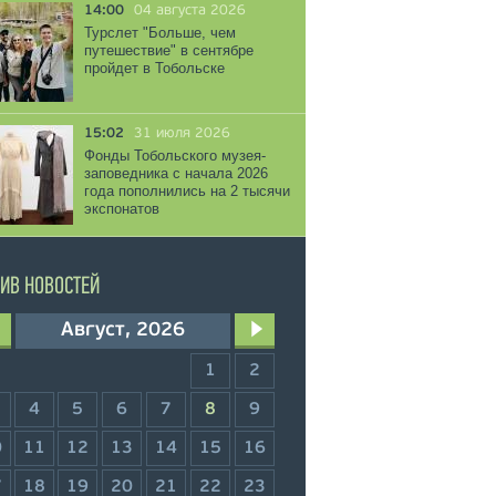
14:00
04 августа 2026
Турслет "Больше, чем
путешествие" в сентябре
пройдет в Тобольске
15:02
31 июля 2026
Фонды Тобольского музея-
заповедника с начала 2026
года пополнились на 2 тысячи
экспонатов
ИВ НОВОСТЕЙ
Август, 2026
1
2
4
5
6
7
8
9
0
11
12
13
14
15
16
7
18
19
20
21
22
23