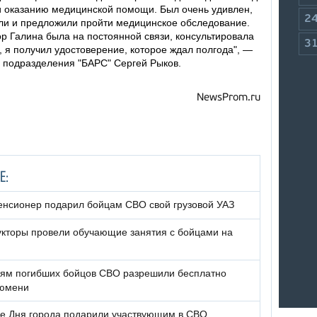
и оказанию медицинской помощи. Был очень удивлен,
2
ли и предложили пройти медицинское обследование.
р Галина была на постоянной связи, консультировала
3
, я получил удостоверение, которое ждал полгода", —
 подразделения "БАРС" Сергей Рыков.
NewsProm.ru
Е:
енсионер подарил бойцам СВО свой грузовой УАЗ
кторы провели обучающие занятия с бойцами на
лям погибших бойцов СВО разрешили бесплатно
Тюмени
е Дня города подарили участвующим в СВО