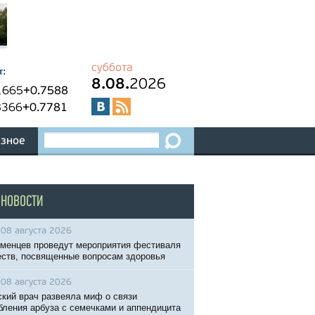
суббота
т:
8.08.
2026
1665
+0.7588
8366
+0.7781
зное
 НОВОСТИ
08 августа 2026
менцев проведут мероприятия фестиваля
ств, посвященные вопросам здоровья
08 августа 2026
кий врач развеяла миф о связи
бления арбуза с семечками и аппендицита