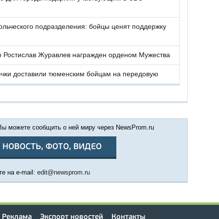
льческого подразделения: бойцы ценят поддержку
р Ростислав Журавлев награжден орденом Мужества
ечки доставили тюменским бойцам на передовую
 Вы можете сообщить о ней миру через NewsProm.ru
 НОВОСТЬ, ФОТО, ВИДЕО
е на e-mail:
edit@newsprom.ru
Реклама
Экспорт новостей
Контакты