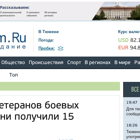
В Тюмени
Курс валю
Погода:
USD
82.
EUR
94.
Пробки:
Общество
Происшествия
Спорт
В регионах
В мире
Ра
Топ
ВСЕ
19:47
етеранов боевых
Для тю
сообще
ни получили 15
18:26
Тюменс
употре