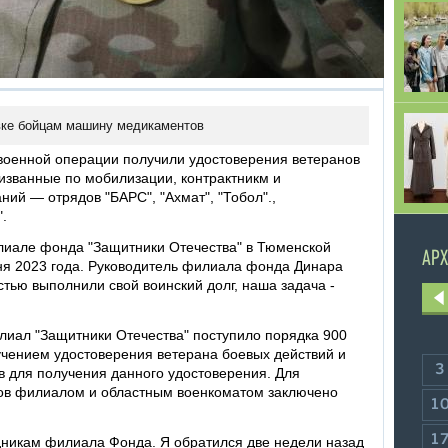
вке бойцам машину медикаментов
военной операции получили удостоверения ветеранов
ризванные по мобилизации, контрактникм и
ий — отрядов "БАРС", "Ахмат", "Тобол".,
.
иале фонда "Защитники Отечества" в Тюменской
АРХ
юня 2023 года. Руководитель филиала фонда Динара
стью выполнили свой воинский долг, наша задача -
лиал "Защитники Отечества" поступило порядка 900
учением удостоверения ветерана боевых действий и
3
 для получения данного удостоверения. Для
ов филиалом и областным военкоматом заключено
1
1
удникам филиала Фонда. Я обратился две недели назад