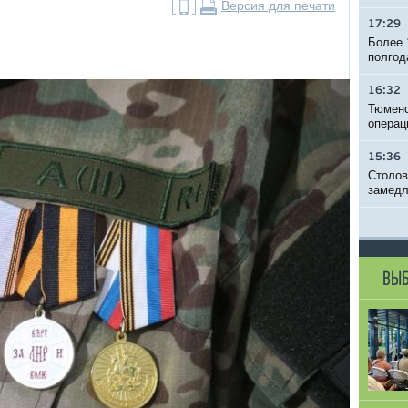
Версия для печати
17:29
Более 
полгод
16:32
Тюменс
операц
15:36
Столов
замедл
ВЫБ