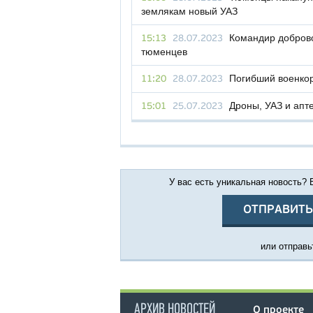
землякам новый УАЗ
Командир доброво
15:13
28.07.2023
тюменцев
Погибший военко
11:20
28.07.2023
Дроны, УАЗ и апт
15:01
25.07.2023
У вас есть уникальная новость?
ОТПРАВИТЬ
или отправьт
АРХИВ НОВОСТЕЙ
О проекте