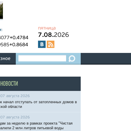
пятница
т:
7.08.
2026
4077
+0.4784
0585
+0.8684
зное
 НОВОСТИ
07 августа 2026
к начал отступать от затопленных домов в
кой области
07 августа 2026
ам за неделю в рамках проекта "Чистая
налили 2 млн литров питьевой воды