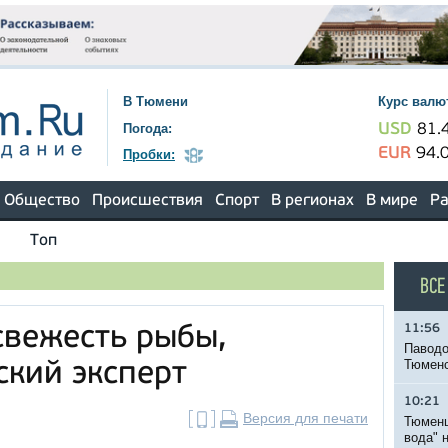
В Тюмени
Курс валю
Погода:
USD
81.
EUR
94.
Пробки:
Общество
Происшествия
Спорт
В регионах
В мире
Ра
Топ
ВСЕ
11:56
свежесть рыбы,
Паводо
Тюменс
ский эксперт
10:21
Версия для печати
Тюменц
вода" 