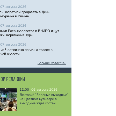
07 августа 2026
ль запретили продавать в День
ьтурника в Ишиме
07 августа 2026
ники Росрыболовства и ВНИРО ищут
ики загрязнения Туры
07 августа 2026
 из Челябинска погиб на трассе в
кой области
Больше новостей
ОР РЕДАКЦИИ
12:00
06 августа 2026
Лекторий "Зелёные выходные"
на Цветном бульваре в
выходные ждет гостей