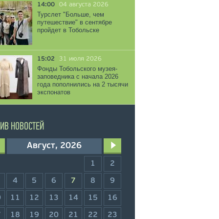
14:00
04 августа 2026
Турслет "Больше, чем
путешествие" в сентябре
пройдет в Тобольске
15:02
31 июля 2026
Фонды Тобольского музея-
заповедника с начала 2026
года пополнились на 2 тысячи
экспонатов
ИВ НОВОСТЕЙ
Август, 2026
1
2
4
5
6
7
8
9
0
11
12
13
14
15
16
7
18
19
20
21
22
23