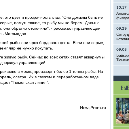
10:17
Алкого
е, это цвет и прозрачность глаз. "Они должны быть не
физкул
и серые, помутневшие, то рыбу мы не берем. Дальше
, она обратно отскочила", - рассказал управляющий
09:29
ль Магомадов.
Сотруд
источн
ежей рыбы они ярко бордового цвета. Если они серые,
кземпляр не нужно покупать.
09:08
Байкер
те живую рыбу. Сейчас во всех сетях ставят аквариумы
Тюменс
подчеркнул управляющий.
рвишево в месяц производят более 1 тонны рыбы. На
рель, осетра. Их в свежем и переработанном виде
бщает "Тюменская линия".
ВЫБ
NewsProm.ru