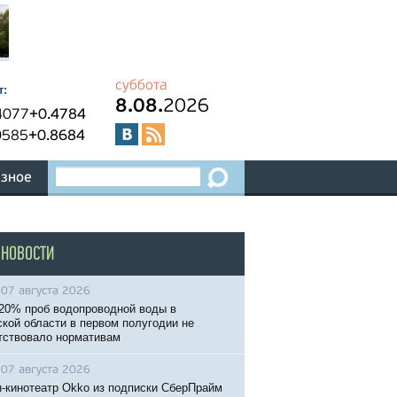
суббота
т:
8.08.
2026
4077
+0.4784
0585
+0.8684
зное
 НОВОСТИ
07 августа 2026
20% проб водопроводной воды в
кой области в первом полугодии не
тствовало нормативам
07 августа 2026
-кинотеатр Okko из подписки СберПрайм