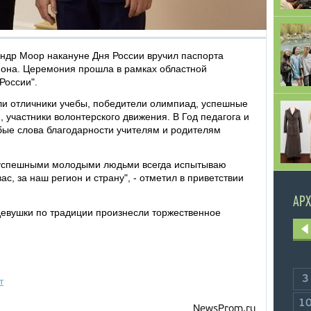
ндр Моор накануне Дня России вручил паспорта
иона. Церемония прошла в рамках областной
России".
или отличники учебы, победители олимпиад, успешные
 участники волонтерского движения. В Год педагога и
бые слова благодарности учителям и родителям
, успешными молодыми людьми всегда испытываю
ас, за наш регион и страну", - отметил в приветствии
АРХ
евушки по традиции произнесли торжественное
3
т
1
NewsProm.ru