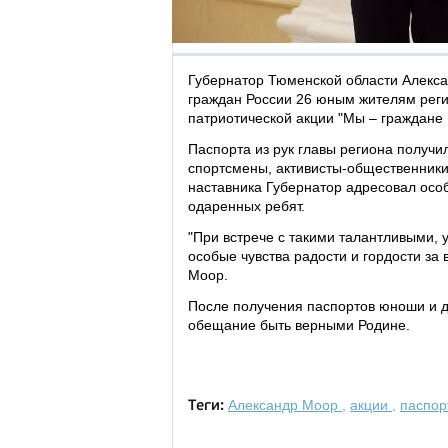
Губернатор Тюменской области Алекса
граждан России 26 юным жителям рег
патриотической акции "Мы – граждане 
Паспорта из рук главы региона получ
спортсмены, активисты-общественники,
наставника Губернатор адресовал осо
одаренных ребят.
"При встрече с такими талантливыми
особые чувства радости и гордости за в
Моор.
После получения паспортов юноши и д
обещание быть верными Родине.
Александр Моор
,
акции
,
паспор
Теги: