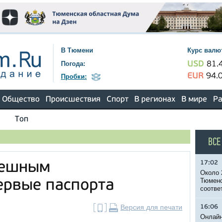
В Тюмени
Курс валю
Погода:
USD
81.
EUR
94.
Пробки:
Общество
Происшествия
Спорт
В регионах
В мире
Ра
Топ
ВСЕ
17:02
пешным
Около 
Тюменс
ервые паспорта
соотве
Версия для печати
16:06
Онлайн