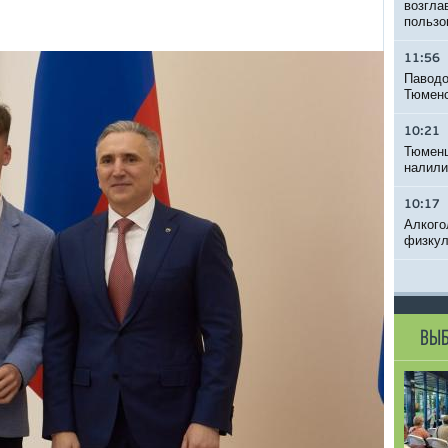
возгла
пользо
11:56
Паводо
Тюменс
10:21
Тюменц
налили
10:17
Алкого
физкул
ВЫБ