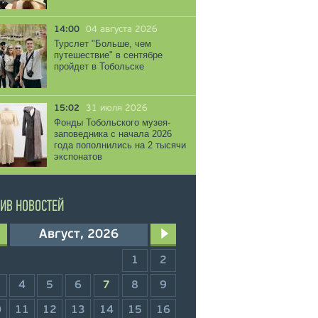
14:00
04 августа 2026
Турслет "Больше, чем
путешествие" в сентябре
пройдет в Тобольске
15:02
31 июля 2026
Фонды Тобольского музея-
заповедника с начала 2026
года пополнились на 2 тысячи
экспонатов
ИВ НОВОСТЕЙ
Август, 2026
1
2
4
5
6
7
8
9
0
11
12
13
14
15
16