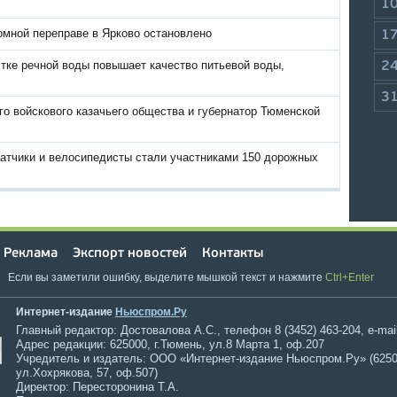
1
омной переправе в Ярково остановлено
1
тке речной воды повышает качество питьевой воды,
2
3
о войскового казачьего общества и губернатор Тюменской
атчики и велосипедисты стали участниками 150 дорожных
Реклама
Экспорт новостей
Контакты
Если вы заметили ошибку, выделите мышкой текст и нажмите
Ctrl+Enter
Интернет-издание
Ньюспром.Ру
Главный редактор: Достовалова А.С., телефон 8 (3452) 463-204, e-mai
Адрес редакции: 625000, г.Тюмень, ул.8 Марта 1, оф.207
Учредитель и издатель: ООО «Интернет-издание Ньюспром.Ру» (6250
ул.Хохрякова, 57, оф.507)
Директор: Пересторонина Т.А.