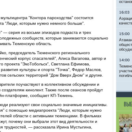
остано
16:03
 мультицентра "Контора пароходства" состоится
Аэраци
а "Люди, которым нужно немного больше".
качест
 — серия из восьми эпизодов подкаста и трех
15:00
олодежных сообществ, которые занимаются социально
Атаман
ивать Тюменскую область.
общест
обсуди
йко, председатель Тюменского регионального
ческий корпус спасателей", Алиса Вагапова, автор и
14:00
го проекта "ЭкоТобольск", Светлана Ефимова,
Тюменс
азвития культуры и спорта "Точка", Федор Маслов,
участн
ов сельских территорий "Дом Вверх Дном" и другие.
погибл
зрители поучаствуют в коллективном обсуждении и
 создателям кинолент. Также после сеансов пройдут
йн-платформе, сообщает КП-Тюмень.
ВЫБ
юди реализуют свои социально значимые инициативы.
ия" с помощью медиапроекта "Люди, которым нужно
ителей области с активными тюменцами. В фильмах
ут, почему они выбрали этот вид деятельности и
я трудностей, — рассказала Ирина Мустыгина,