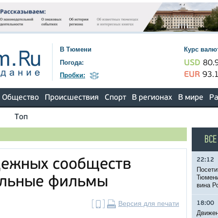
В Тюмени
Курс валю
Погода:
USD
80.
EUR
93.
Пробки:
Общество
Происшествия
Спорт
В регионах
В мире
Ра
Топ
ВСЕ
22:12
дежных сообществ
Посети
Тюмени
альные фильмы
вина Р
Версия для печати
18:00
Движен