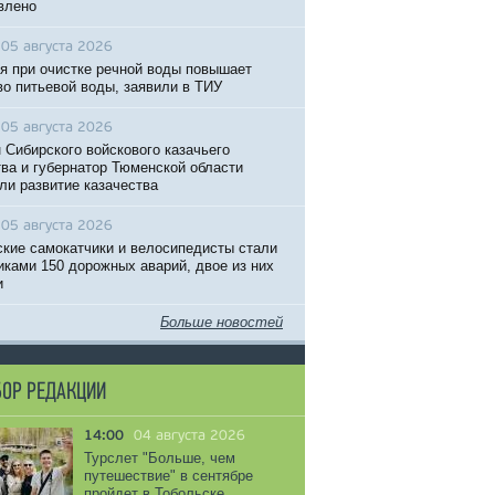
влено
05 августа 2026
я при очистке речной воды повышает
во питьевой воды, заявили в ТИУ
05 августа 2026
 Сибирского войскового казачьего
ва и губернатор Тюменской области
ли развитие казачества
05 августа 2026
кие самокатчики и велосипедисты стали
иками 150 дорожных аварий, двое из них
и
Больше новостей
ОР РЕДАКЦИИ
14:00
04 августа 2026
Турслет "Больше, чем
путешествие" в сентябре
пройдет в Тобольске