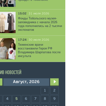
15:02
31 июля 2026
Фонды Тобольского музея-
заповедника с начала 2026
года пополнились на 2 тысячи
экспонатов
17:24
30 июля 2026
Тюменские врачи
восстановили Героя РФ
Владимира Шарпатова после
инсульта
ИВ НОВОСТЕЙ
Август, 2026
1
2
4
5
6
7
8
9