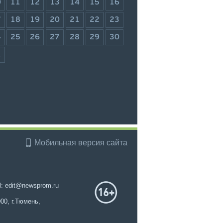
0
11
12
13
14
15
16
7
18
19
20
21
22
23
4
25
26
27
28
29
30
1
Мобильная версия сайта
l: edit@newsprom.ru
00, г.Тюмень,