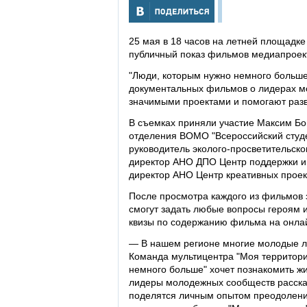
25 мая в 18 часов на летней площадке
публичный показ фильмов медиапроект
"Люди, которым нужно немного больше"
документальных фильмов о лидерах м
значимыми проектами и помогают разв
В съемках приняли участие Максим Бо
отделения ВОМО "Всероссийский студен
руководитель эколого-просветительско
директор АНО ДПО Центр поддержки и р
директор АНО Центр креативных проект
После просмотра каждого из фильмов 
смогут задать любые вопросы героям и
квизы по содержанию фильма на онла
— В нашем регионе многие молодые л
Команда мультицентра "Моя территор
немного больше" хочет познакомить ж
лидеры молодежных сообществ расскаж
поделятся личным опытом преодолени