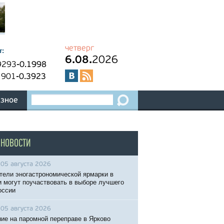
четверг
т:
6.08.
2026
9293
-0.1998
1901
-0.3923
зное
 НОВОСТИ
05 августа 2026
тели эногастрономической ярмарки в
 могут поучаствовать в выборе лучшего
оссии
05 августа 2026
ие на паромной переправе в Ярково