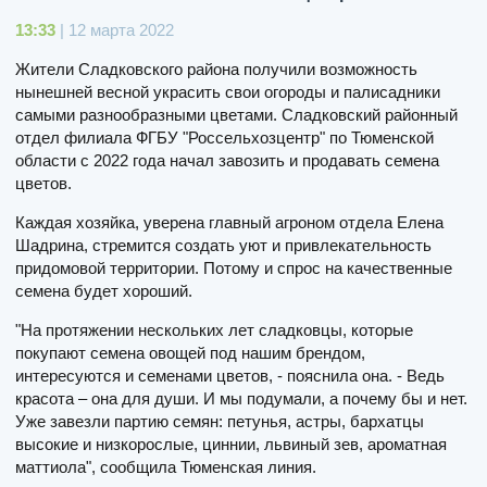
13:33
| 12 марта 2022
Жители Сладковского района получили возможность
нынешней весной украсить свои огороды и палисадники
самыми разнообразными цветами. Сладковский районный
отдел филиала ФГБУ "Россельхозцентр" по Тюменской
области с 2022 года начал завозить и продавать семена
цветов.
Каждая хозяйка, уверена главный агроном отдела Елена
Шадрина, стремится создать уют и привлекательность
придомовой территории. Потому и спрос на качественные
семена будет хороший.
"На протяжении нескольких лет сладковцы, которые
покупают семена овощей под нашим брендом,
интересуются и семенами цветов, - пояснила она. - Ведь
красота – она для души. И мы подумали, а почему бы и нет.
Уже завезли партию семян: петунья, астры, бархатцы
высокие и низкорослые, циннии, львиный зев, ароматная
маттиола", сообщила Тюменская линия.