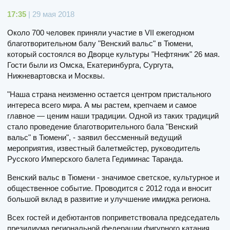
17:35
| 29 мая 2018
Около 700 человек приняли участие в VII ежегодном
благотворительном балу "Венский вальс" в Тюмени,
который состоялся во Дворце культуры "Нефтяник" 26 мая.
Гости были из Омска, Екатеринбурга, Сургута,
Нижневартовска и Москвы.
"Наша страна неизменно остается центром пристального
интереса всего мира. А мы растем, крепчаем и самое
главное — ценим наши традиции. Одной из таких традиций
стало проведение благотворительного бала "Венский
вальс" в Тюмени", - заявил бессменный ведущий
мероприятия, известный балетмейстер, руководитель
Русского Имперского балета Гедиминас Таранда.
Венский вальс в Тюмени - значимое светское, культурное и
общественное событие. Проводится с 2012 года и вносит
большой вклад в развитие и улучшение имиджа региона.
Всех гостей и дебютантов поприветствовала председатель
президиума региональной федерации фигурного катания