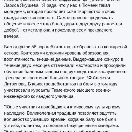
Лариса Якушева. "Я рада, что у нас в Тюмени такая
молодежь, которая проявляет сове творчество и свою
гражданскую активность. Самое главное продолжать
общение и после этого бала, дарить друг другу радость и
добро", - отметила она и пожелала всем прекрасного
вечера.
Бал открыли 56 пар дебютантов, отобранных на конкурсной
основе. Критериями служили уровень образования,
воспитанность, внешние данные. Выдержавшие конкурс в
течение двух месяцев оттачивали мастерство и проходили
обучение бальным танцам под руководством заслуженного
тренера по спортивно-бальным танцам РФ Алексея
Литвинова. В качестве дебютантов на балу в этом году
участвовали курсанты Тюменского высшего военно-
инженерного командного училища.
"Юные участники приобщаются к мировому культурному
наследию. Великолепная традиция позволяет ощутить
волшебство ушедших времен, когда на балу все были
учтивы, галантны, и обладали безупречными манерами.
"Венский вальс" в Тюмени это наш любимый проект,