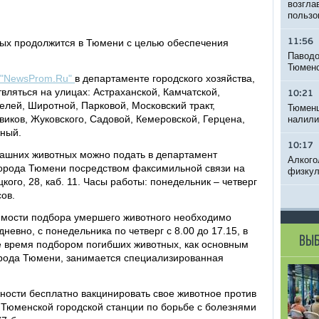
возгла
пользо
ых продолжится в Тюмени с целью обеспечения
11:56
Паводо
Тюменс
 "NewsProm.Ru"
в департаменте городского хозяйства,
твляться на улицах: Астраханской, Камчатской,
10:21
лей, Широтной, Парковой, Московский тракт,
Тюменц
виков, Жуковского, Садовой, Кемеровской, Герцена,
налили
ный.
10:17
машних животных можно подать в департамент
Алкого
города Тюмени посредством факсимильной связи на
физкул
кого, 28, каб. 11. Часы работы: понедельник – четверг
сов.
мости подбора умершего животного необходимо
невно, с понедельника по четверг с 8.00 до 17.15, в
ВЫБ
ее время подбором погибших животных, как основным
орода Тюмени, занимается специализированная
ости бесплатно вакцинировать свое животное против
 Тюменской городской станции по борьбе с болезнями