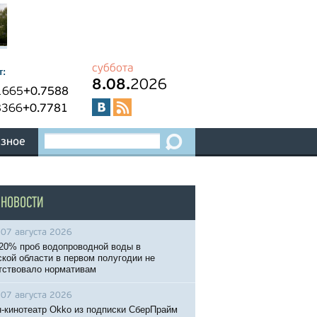
суббота
т:
8.08.
2026
1665
+0.7588
8366
+0.7781
зное
 НОВОСТИ
07 августа 2026
20% проб водопроводной воды в
кой области в первом полугодии не
тствовало нормативам
07 августа 2026
-кинотеатр Okko из подписки СберПрайм