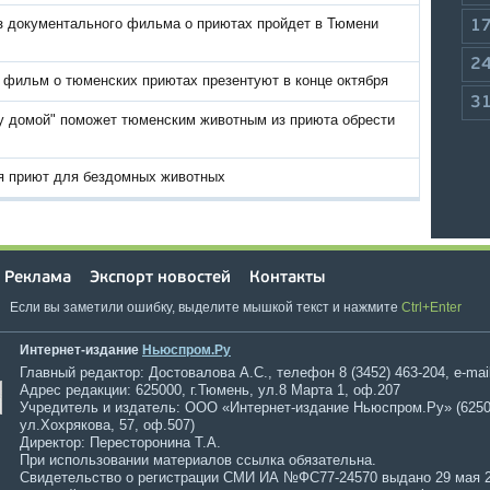
з документального фильма о приютах пройдет в Тюмени
1
2
фильм о тюменских приютах презентуют в конце октября
3
у домой" поможет тюменским животным из приюта обрести
я приют для бездомных животных
Реклама
Экспорт новостей
Контакты
Если вы заметили ошибку, выделите мышкой текст и нажмите
Ctrl+Enter
Интернет-издание
Ньюспром.Ру
Главный редактор: Достовалова А.С., телефон 8 (3452) 463-204, e-mai
Адрес редакции: 625000, г.Тюмень, ул.8 Марта 1, оф.207
Учредитель и издатель: ООО «Интернет-издание Ньюспром.Ру» (6250
ул.Хохрякова, 57, оф.507)
Директор: Пересторонина Т.А.
При использовании материалов ссылка обязательна.
Свидетельство о регистрации СМИ ИА №ФС77-24570 выдано 29 мая 