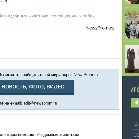
7-б.
безнадзорных животных
,
отлов уличных собак
NewsProm.ru
 Вы можете сообщить о ней миру через NewsProm.ru
 НОВОСТЬ, ФОТО, ВИДЕО
АРХ
е на e-mail:
edit@newsprom.ru
3
олонтеры помогают бездомным животным
1