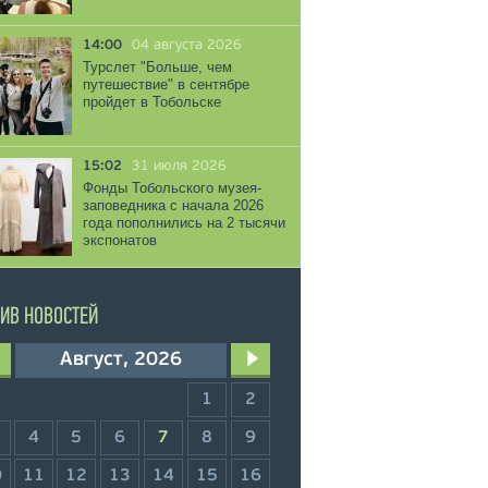
14:00
04 августа 2026
Турслет "Больше, чем
путешествие" в сентябре
пройдет в Тобольске
15:02
31 июля 2026
Фонды Тобольского музея-
заповедника с начала 2026
года пополнились на 2 тысячи
экспонатов
ИВ НОВОСТЕЙ
Август, 2026
1
2
4
5
6
7
8
9
0
11
12
13
14
15
16