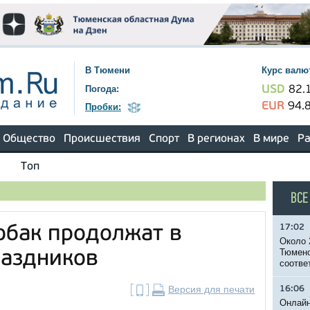
В Тюмени
Курс валю
Погода:
USD
82.
EUR
94.
Пробки:
Общество
Происшествия
Спорт
В регионах
В мире
Ра
Топ
ВСЕ
17:02
обак продолжат в
Около 
Тюменс
раздников
соотве
Версия для печати
16:06
Онлайн