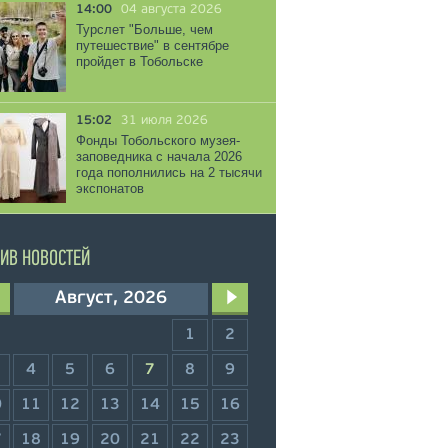
14:00
04 августа 2026
Турслет "Больше, чем
путешествие" в сентябре
пройдет в Тобольске
15:02
31 июля 2026
Фонды Тобольского музея-
заповедника с начала 2026
года пополнились на 2 тысячи
экспонатов
ИВ НОВОСТЕЙ
Август, 2026
1
2
4
5
6
7
8
9
0
11
12
13
14
15
16
7
18
19
20
21
22
23