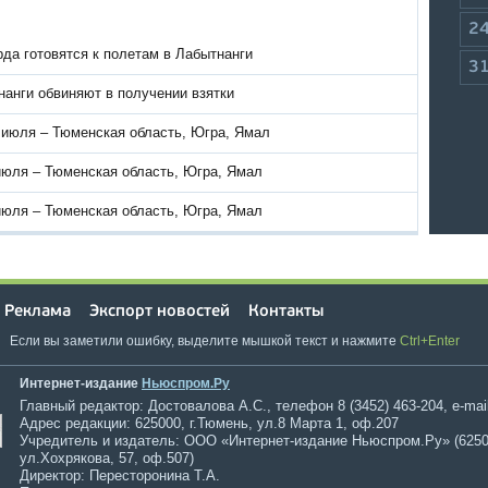
2
да готовятся к полетам в Лабытнанги
3
анги обвиняют в получении взятки
 июля – Тюменская область, Югра, Ямал
июля – Тюменская область, Югра, Ямал
июля – Тюменская область, Югра, Ямал
Реклама
Экспорт новостей
Контакты
Если вы заметили ошибку, выделите мышкой текст и нажмите
Ctrl+Enter
Интернет-издание
Ньюспром.Ру
Главный редактор: Достовалова А.С., телефон 8 (3452) 463-204, e-mai
Адрес редакции: 625000, г.Тюмень, ул.8 Марта 1, оф.207
Учредитель и издатель: ООО «Интернет-издание Ньюспром.Ру» (6250
ул.Хохрякова, 57, оф.507)
Директор: Пересторонина Т.А.