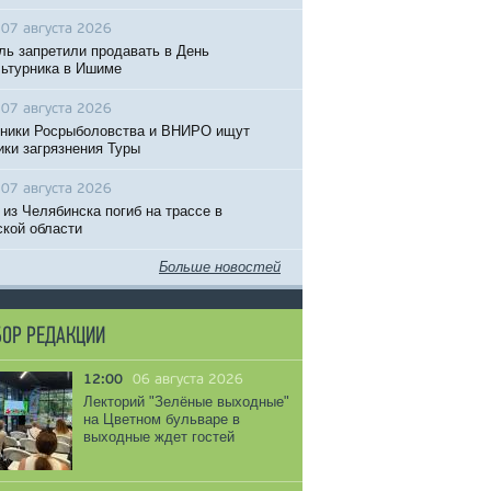
07 августа 2026
ль запретили продавать в День
ьтурника в Ишиме
07 августа 2026
ники Росрыболовства и ВНИРО ищут
ики загрязнения Туры
07 августа 2026
 из Челябинска погиб на трассе в
кой области
Больше новостей
ОР РЕДАКЦИИ
12:00
06 августа 2026
Лекторий "Зелёные выходные"
на Цветном бульваре в
выходные ждет гостей