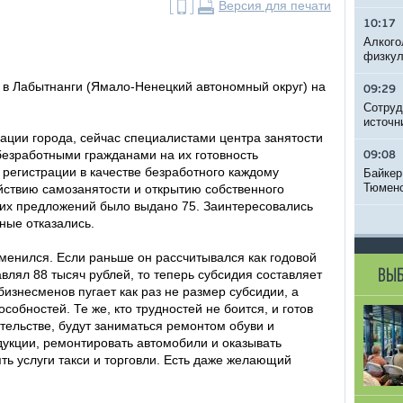
Версия для печати
10:17
Алкого
физкул
 в Лабытнанги (Ямало-Ненецкий автономный округ) на
09:29
Сотруд
источн
ации города, сейчас специалистами центра занятости
безработными гражданами на их готовность
09:08
 регистрации в качестве безработного каждому
Байкер
Тюменс
йствию самозанятости и открытию собственного
ких предложений было выдано 75. Заинтересовались
ные отказались.
зменился. Если раньше он рассчитывался как годовой
ВЫБ
влял 88 тысяч рублей, то теперь субсидия составляет
бизнесменов пугает как раз не размер субсидии, а
собностей. Те же, кто трудностей не боится, и готов
тельстве, будут заниматься ремонтом обуви и
укции, ремонтировать автомобили и оказывать
ь услуги такси и торговли. Есть даже желающий