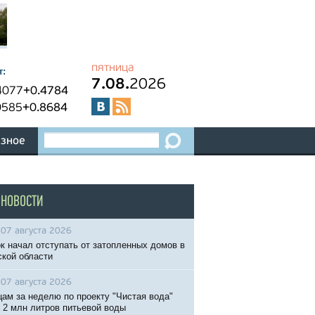
пятница
т:
7.08.
2026
4077
+0.4784
0585
+0.8684
зное
 НОВОСТИ
07 августа 2026
к начал отступать от затопленных домов в
кой области
07 августа 2026
ам за неделю по проекту "Чистая вода"
 2 млн литров питьевой воды