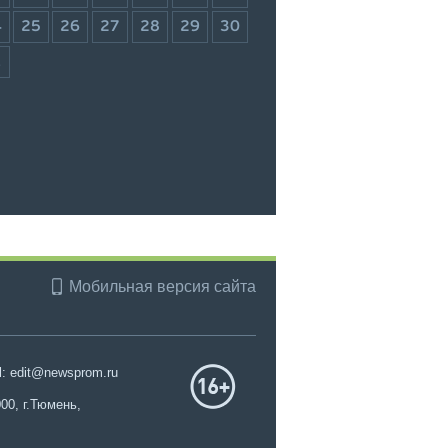
4
25
26
27
28
29
30
1
Мобильная версия сайта
l: edit@newsprom.ru
00, г.Тюмень,