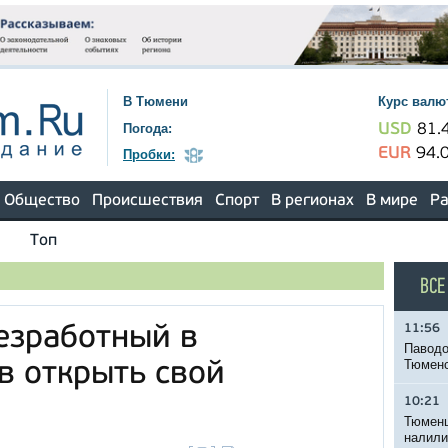
В Тюмени
Курс валю
Погода:
USD
81.
EUR
94.
Пробки:
Общество
Происшествия
Спорт
В регионах
В мире
Ра
Топ
ВСЕ
11:56
езработный в
Паводо
Тюменс
в открыть свой
10:21
Тюменц
налили