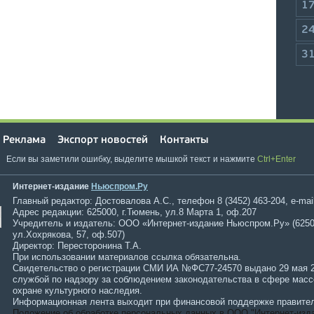
1
2
3
Реклама
Экспорт новостей
Контакты
Если вы заметили ошибку, выделите мышкой текст и нажмите
Ctrl+Enter
Интернет-издание
Ньюспром.Ру
Главный редактор: Достовалова А.С., телефон 8 (3452) 463-204, e-mai
Адрес редакции: 625000, г.Тюмень, ул.8 Марта 1, оф.207
Учредитель и издатель: ООО «Интернет-издание Ньюспром.Ру» (6250
ул.Хохрякова, 57, оф.507)
Директор: Пересторонина Т.А.
При использовании материалов ссылка обязательна.
Свидетельство о регистрации СМИ ИА №ФС77-24570 выдано 29 мая 
службой по надзору за соблюдением законодательства в сфере мас
охране культурного наследия.
Информационная лента выходит при финансовой поддержке правител
Положение об обработке персональных данных в ООО "Интернет-изд