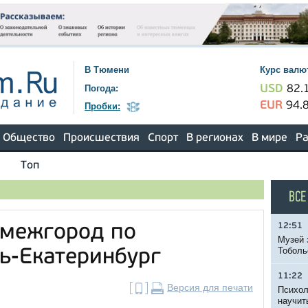
В Тюмени
Курс валю
Погода:
USD
82.
EUR
94.
Пробки:
Общество
Происшествия
Спорт
В регионах
В мире
Ра
Топ
ВСЕ
12:51
 межгород по
Музей 
Тоболь
ь-Екатеринбург
11:22
Версия для печати
Психол
научит