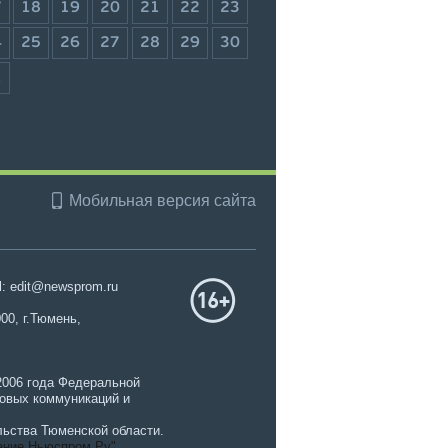
7
18
19
20
21
22
23
4
25
26
27
28
29
30
1
Мобильная версия сайта
l: edit@newsprom.ru
00, г.Тюмень,
2006 года Федеральной
совых коммуникаций и
ьства Тюменской области.
ание Ньюспром.Ру"