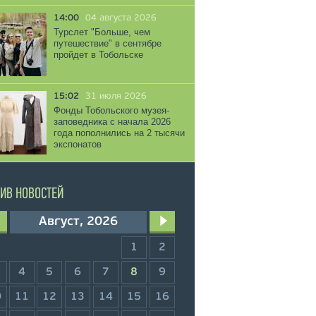
14:00
04 августа 2026
Турслет "Больше, чем
путешествие" в сентябре
пройдет в Тобольске
15:02
31 июля 2026
Фонды Тобольского музея-
заповедника с начала 2026
года пополнились на 2 тысячи
экспонатов
ИВ НОВОСТЕЙ
Август, 2026
1
2
4
5
6
7
8
9
0
11
12
13
14
15
16