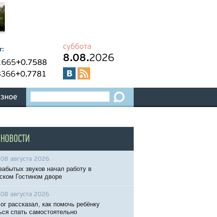
суббота
т:
8.08.
2026
1665
+0.7588
8366
+0.7781
зное
 НОВОСТИ
08 августа 2026
забытых звуков начал работу в
ском Гостином дворе
08 августа 2026
ог рассказал, как помочь ребёнку
ься спать самостоятельно