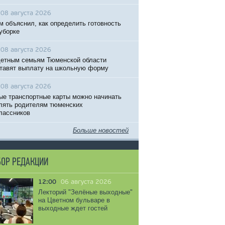
08 августа 2026
м объяснил, как определить готовность
 уборке
08 августа 2026
етным семьям Тюменской области
тавят выплату на школьную форму
08 августа 2026
ые транспортные карты можно начинать
ять родителям тюменских
лассников
Больше новостей
ОР РЕДАКЦИИ
12:00
06 августа 2026
Лекторий "Зелёные выходные"
на Цветном бульваре в
выходные ждет гостей