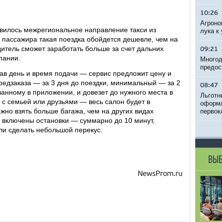
10:26
Агроно
явилось межрегиональное направление такси из
лука к
 пассажира такая поездка обойдется дешевле, чем на
дитель сможет заработать больше за счет дальних
09:21
пании.
Многод
предос
ав день и время подачи — сервис предложит цену и
редзаказа — за 3 дня до поездки, минимальный — за 2
08:47
занному в приложении, и довезет до нужного места в
Льготн
 с семьей или друзьями — весь салон будет в
оформл
но взять больше багажа, чем на других видах
первок
е включены остановки — суммарно до 10 минут,
ли сделать небольшой перекус.
ВЫБ
NewsProm.ru