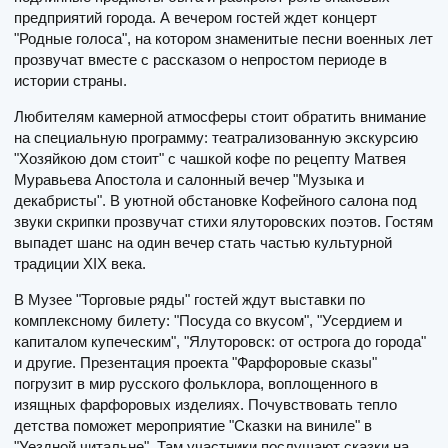
предприятий города. А вечером гостей ждет концерт
"Родные голоса", на котором знаменитые песни военных лет
прозвучат вместе с рассказом о непростом периоде в
истории страны.
Любителям камерной атмосферы стоит обратить внимание
на специальную программу: театрализованную экскурсию
"Хозяйкою дом стоит" с чашкой кофе по рецепту Матвея
Муравьева Апостола и салонный вечер "Музыка и
декабристы". В уютной обстановке Кофейного салона под
звуки скрипки прозвучат стихи ялуторовских поэтов. Гостям
выпадет шанс на один вечер стать частью культурной
традиции XIX века.
В Музее "Торговые ряды" гостей ждут выставки по
комплексному билету: "Посуда со вкусом", "Усердием и
капиталом купеческим", "Ялуторовск: от острога до города"
и другие. Презентация проекта "Фарфоровые сказы"
погрузит в мир русского фольклора, воплощенного в
изящных фарфоровых изделиях. Почувствовать тепло
детства поможет мероприятие "Сказки на виниле" в
"Уездной читальне". Там участники послушают сказки на