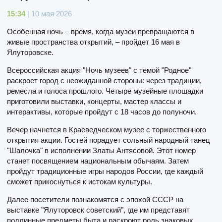
15:34
| 10 мая 2026
Особенная ночь – время, когда музеи превращаются в
живые пространства открытий, – пройдет 16 мая в
Ялуторовске.
Всероссийская акция "Ночь музеев" с темой "Родное"
раскроет город с неожиданной стороны: через традиции,
ремесла и голоса прошлого. Четыре музейные площадки
приготовили выставки, концерты, мастер классы и
интерактивы, которые пройдут с 18 часов до полуночи.
Вечер начнется в Краеведческом музее с торжественного
открытия акции. Гостей порадует сольный народный танец
"Шалочка" в исполнении Златы Антясовой. Этот номер
станет посвящением национальным обычаям. Затем
пройдут традиционные игры народов России, где каждый
сможет прикоснуться к истокам культуры.
Далее посетители познакомятся с эпохой СССР на
выставке "Ялуторовск советский", где им представят
подлинные предметы быта и раскроют роль знаковых