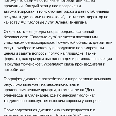
потому что сами – постоянные потребители нашей
продукции. Каждый этап у нас прозрачен и
автоматизирован: это исключает риски и даёт стабильный
результат для семьи покупателя", – отмечает директор по
качеству АО "Золотые луга"
Алёна Пинигина
.
Открытость – ещё одна опора продовольственной
безопасности. "Золотые луга" является постоянным
участником сельхозярмарок Тюменской области, где жители
могут приобрести молочную продукцию по ярмарочным
ценам и задать вопросы прямо на площадке. Такие
форматы, как ярмарки выходного дня и региональные акции
"Покупай тюменское", укрепляют связь производителя и
потребителя.
География диалога с потребителем шире региона: компания
регулярно выезжает на межрегиональные
продовольственные ярмарки, в том числе на "День
оленевода" в Салехарде, где тюменская "молочка"
традиционно пользуется высоким спросом у северян.
Производственная дисциплина конвертируется и в
экономические результаты. По итогам 2024 года