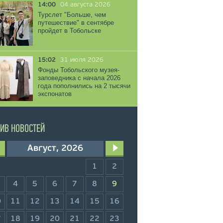
14:00
04 августа 2026
Турслет "Больше, чем
путешествие" в сентябре
пройдет в Тобольске
15:02
31 июля 2026
Фонды Тобольского музея-
заповедника с начала 2026
года пополнились на 2 тысячи
экспонатов
ИВ НОВОСТЕЙ
Август, 2026
1
2
4
5
6
7
8
9
0
11
12
13
14
15
16
7
18
19
20
21
22
23