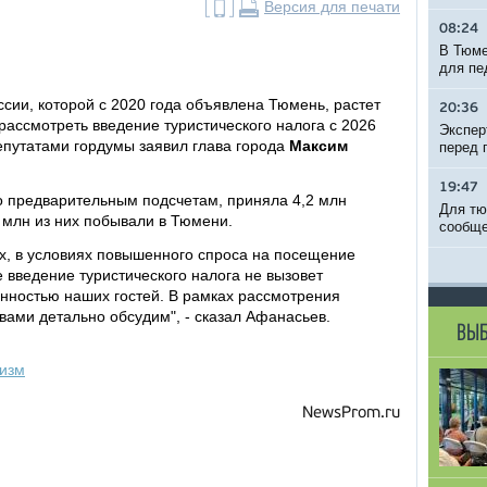
Версия для печати
08:24
В Тюме
для пе
ссии, которой с 2020 года объявлена Тюмень, растет
20:36
 рассмотреть введение туристического налога с 2026
Экспер
депутатами гордумы заявил глава города
Максим
перед 
19:47
о предварительным подсчетам, приняла 4,2 млн
Для тю
3 млн из них побывали в Тюмени.
сообще
ях, в условиях повышенного спроса на посещение
 введение туристического налога не вызовет
енностью наших гостей. В рамках рассмотрения
 вами детально обсудим", - сказал Афанасьев.
ВЫБ
ризм
NewsProm.ru