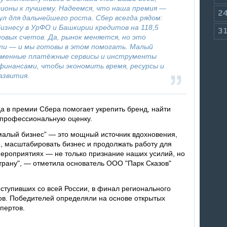
гионы к лучшему. Надеемся, что наша премия —
2
ул для дальнейшего роста. Сбер всегда рядом:
бизнесу в УрФО и Башкирии кредитов на 118,5
3
новых счетов. Да, рынок меняется, но это
ти — и мы готовы в этом помогать. Малый
ременные платёжные сервисы и инструменты
финансами, чтобы экономить время, ресурсы и
азвития.
а в премии Сбера помогает укрепить бренд, найти
ь профессиональную оценку.
малый бизнес” — это мощный источник вдохновения,
, масштабировать бизнес и продолжать работу для
 мероприятиях — не только признание наших усилий, но
страну", — отметила основатель ООО "Парк Сказов"
оступивших со всей России, в финал регионального
в. Победителей определяли на основе открытых
пертов.