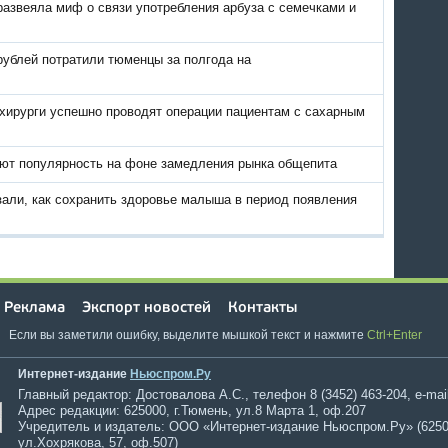
развеяла миф о связи употребления арбуза с семечками и
рублей потратили тюменцы за полгода на
хирурги успешно проводят операции пациентам с сахарным
ют популярность на фоне замедления рынка общепита
зали, как сохранить здоровье малыша в период появления
Реклама
Экспорт новостей
Контакты
Если вы заметили ошибку, выделите мышкой текст и нажмите
Ctrl+Enter
Интернет-издание
Ньюспром.Ру
Главный редактор: Достовалова А.С., телефон 8 (3452) 463-204, e-mai
Адрес редакции: 625000, г.Тюмень, ул.8 Марта 1, оф.207
Учредитель и издатель: ООО «Интернет-издание Ньюспром.Ру» (6250
ул.Хохрякова, 57, оф.507)