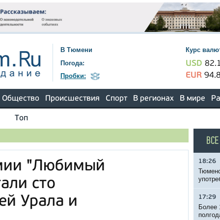
В Тюмени
Курс валю
Погода:
USD
82.
EUR
94.
Пробки:
Общество
Происшествия
Спорт
В регионах
В мире
Ра
Топ
ВСЕ
18:26
мии "Любимый
Тюменс
употре
али сто
ей Урала и
17:29
Более 
полгод