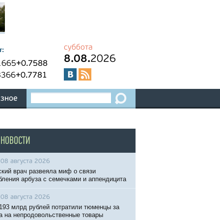
суббота
т:
8.08.
2026
1665
+0.7588
8366
+0.7781
зное
 НОВОСТИ
08 августа 2026
кий врач развеяла миф о связи
бления арбуза с семечками и аппендицита
08 августа 2026
193 млрд рублей потратили тюменцы за
а на непродовольственные товары