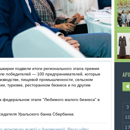
шкирии подвели итоги регионального этапа премии
сле победителей — 100 предпринимателей, которые
АРХ
оизводстве, пищевой промышленности, сельском
нии, туризме, ресторанном бизнесе и по другим
а федеральном этапе "Любимого малого бизнеса" в
3
седателя Уральского банка Сбербанка:
1
1
 экономику живой и динамичной. Ваши идеи,