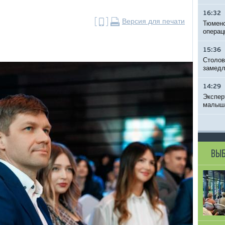
16:32
Версия для печати
Тюменс
операц
15:36
Столов
замедл
14:29
Экспер
малыша
ВЫБ