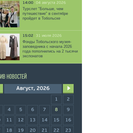
14:00
04 августа 2026
Турслет "Больше, чем
путешествие" в сентябре
пройдет в Тобольске
15:02
31 июля 2026
Фонды Тобольского музея-
заповедника с начала 2026
года пополнились на 2 тысячи
экспонатов
ИВ НОВОСТЕЙ
Август, 2026
1
2
4
5
6
7
8
9
0
11
12
13
14
15
16
7
18
19
20
21
22
23