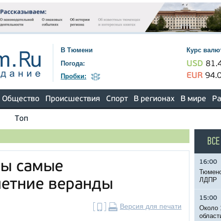
В Тюмени
Курс валю
Погода:
USD
81.
EUR
94.
Пробки:
Общество
Происшествия
Спорт
В регионах
В мире
Ра
Топ
ВСЕ
16:00
ны самые
Тюменс
ЛДПР
летние веранды
15:00
Версия для печати
Около 
област