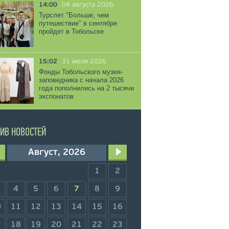
14:00
04 августа 2026
Турслет "Больше, чем
путешествие" в сентябре
пройдет в Тобольске
15:02
31 июля 2026
Фонды Тобольского музея-
заповедника с начала 2026
года пополнились на 2 тысячи
экспонатов
ИВ НОВОСТЕЙ
Август, 2026
1
2
4
5
6
7
8
9
0
11
12
13
14
15
16
7
18
19
20
21
22
23