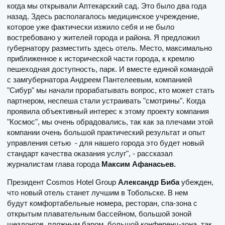
когда мы открывали Аптекарский сад. Это было два года
назад. Здесь располагалось медицинское учреждение,
которое уже фактически изжило себя и не было
востребовано у жителей города и района. Я предложил
губернатору разместить здесь отель. Место, максимально
приближенное к исторической части города, к кремлю
пешеходная доступность, парк. И вместе единой командой
с замгубернатора Андреем Пантелеевым, компанией
"Сибур" мы начали прорабатывать вопрос, кто может стать
партнером, неспеша стали устраивать "смотрины". Когда
проявила объективный интерес к этому проекту компания
"Космос", мы очень обрадовались, так как за плечами этой
компании очень большой практический результат и опыт
управления сетью - для нашего города это будет новый
стандарт качества оказания услуг", - рассказал
журналистам глава города
Максим Афанасьев.
Президент Cosmos Hotel Group
Александр Биба
убежден,
что новый отель станет лучшим в Тобольске. В нем
будут комфортабельные номера, ресторан, спа-зона с
открытым плавательным бассейном, большой зоной
шезлонгов, пляжным баром. большой конференц-зона, так