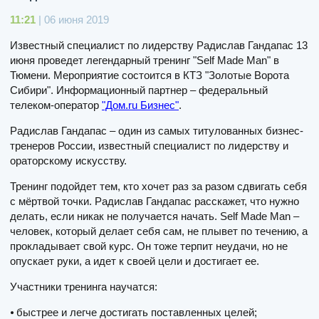
11:21
| 06 июня 2019
Известный специалист по лидерству Радислав Гандапас 13
июня проведет легендарный тренинг "Self Made Man" в
Тюмени. Мероприятие состоится в КТЗ "Золотые Ворота
Сибири". Информационный партнер – федеральный
телеком-оператор
"Дом.ru Бизнес"
.
Радислав Гандапас – один из самых титулованных бизнес-
тренеров России, известный специалист по лидерству и
ораторскому искусству.
Тренинг подойдет тем, кто хочет раз за разом сдвигать себя
с мёртвой точки. Радислав Гандапас расскажет, что нужно
делать, если никак не получается начать. Self Made Man –
человек, который делает себя сам, не плывет по течению, а
прокладывает свой курс. Он тоже терпит неудачи, но не
опускает руки, а идет к своей цели и достигает ее.
Участники тренинга научатся:
⦁ быстрее и легче достигать поставленных целей;