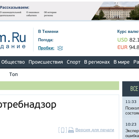
В Тюмени
Курс валю
Погода:
USD
82.
EUR
94.
Пробки:
Общество
Происшествия
Спорт
В регионах
В мире
Ра
Топ
ВСЕ
11:33
отребнадзор
Психол
состоя
10:23
Версия для печати
Экспер
ошибка