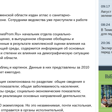
09:17
Август
енской области издан атлас о санитарно-
зелени
оне. Сотрудники ведомства уже приступили к работе
08:24
В Тюме
ewsProm.Ru» начальник отдела социально-
для пе
ещенко, в выпущенном сборнике обобщены и
нные в результате комплексной оценки влияния на
20:36
ющей среды, содержится информация об основных
Экспер
перед 
 и степени их влияния на демографическую ситуацию
й области.
аблиц и картинок. Данные в них представлены за 2010
ает ежегодно.
ВЫБ
ция скомпонована по разделам: общие сведения о
показатели; общая заболеваемость населения;
ы среды; социально-экономические показатели;
и реализации основных направлений деятельности.
 экземпляров. Но это незаменимая, почти настольная,
а отправится в органы исполнительной,