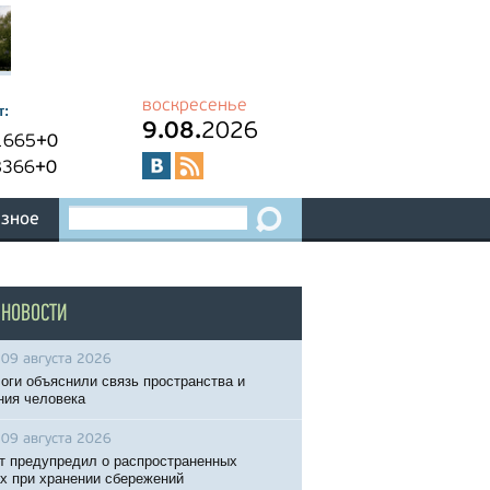
воскресенье
т:
9.08.
2026
1665
+0
8366
+0
зное
 НОВОСТИ
09 августа 2026
оги объяснили связь пространства и
ния человека
09 августа 2026
т предупредил о распространенных
х при хранении сбережений