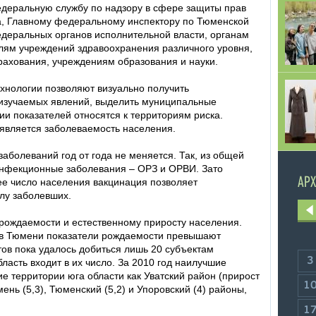
Федеральную службу по надзору в сфере защиты прав
а, Главному федеральному инспектору по Тюменской
деральных органов исполнительной власти, органам
лям учреждений здравоохранения различного уровня,
рахования, учреждениям образования и науки.
нологии позволяют визуально получить
 изучаемых явлений, выделить муниципальные
и показателей относятся к территориям риска.
 является заболеваемость населения.
аболеваний год от года не меняется. Так, из общей
инфекционные заболевания – ОРЗ и ОРВИ. Зато
АРХ
е число населения вакцинация позволяет
слу заболевших.
 рождаемости и естественному приросту населения.
яд в Тюмени показатели рождаемости превышают
тов пока удалось добиться лишь 20 субъектам
3
асть входит в их число. За 2010 год наилучшие
е территории юга области как Уватский район (прирост
1
мень (5,3), Тюменский (5,2) и Упоровский (4) районы,
1