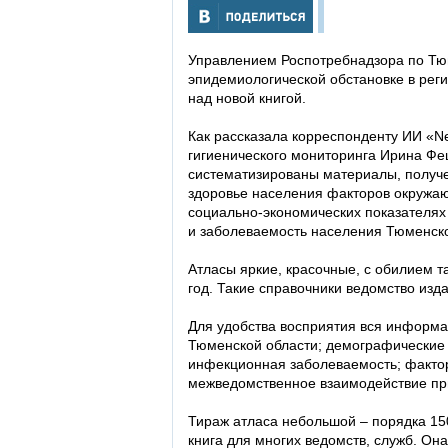
Управлением Роспотребнадзора по Тюм
эпидемиологической обстановке в реги
над новой книгой.
Как рассказала корреспонденту ИИ «N
гигиенического мониторинга Ирина Ф
систематизированы материалы, получе
здоровье населения факторов окружа
социально-экономических показателях
и заболеваемость населения Тюменско
Атласы яркие, красочные, с обилием т
год. Такие справочники ведомство изд
Для удобства восприятия вся информа
Тюменской области; демографические 
инфекционная заболеваемость; фактор
межведомственное взаимодействие пр
Тираж атласа небольшой – порядка 150
книга для многих ведомств, служб. Он