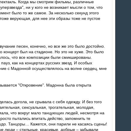
пектакль. Когда мы смотрим фильмы, различные
перзвезда", ни у кого не возникает мысли о том, что
омент было то же самое. За несколько секунд этого
тоже верующая, для нее эти образы тоже не пустое
вучание песен, конечно, но все же это было достойно.
о концерт был на стадионе. Но это не хуже. Это было
илось, что все композиции были смикшированы.
 пауз, как на концертах русских звезд. И особых
ние с Мадонной осуществлялось на волне сердец, мне
азывается "Откровение". Мадонна была открыта
делась догола, не срывала с себя одежду. И без того
аятельная, сексуальная, трогательная, молодая,
умала, что вокруг мало танцующих людей, несмотря на
просто пытались впитать действо, запомнить те
чудо. Танцоры… Кажется, они парили не касаясь сцены!
ые люди – стильные, красивые, добрые – забывали