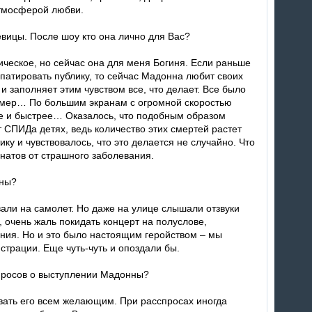
атмосферой любви.
вицы. После шоу кто она лично для Вас?
тическое, но сейчас она для меня Богиня. Если раньше
патировать публику, то сейчас Мадонна любит своих
 заполняет этим чувством все, что делает. Все было
омер… По большим экранам с огромной скоростью
е и быстрее… Оказалось, что подобным образом
 СПИДа детях, ведь количество этих смертей растет
ку и чувствовалось, что это делается не случайно. Что
натов от страшного заболевания.
нны?
али на самолет. Но даже на улице слышали отзвуки
, очень жаль покидать концерт на полуслове,
ения. Но и это было настоящим геройством – мы
страции. Еще чуть-чуть и опоздали бы.
спросов о выступлении Мадонны?
авать его всем желающим. При расспросах иногда