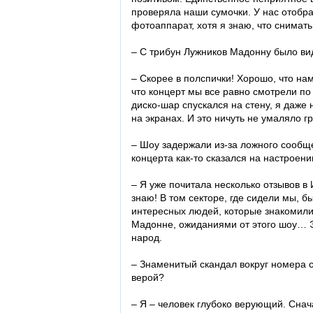
проверяла наши сумочки. У нас отобрал
фотоаппарат, хотя я знаю, что снимат
– С трибун Лужников Мадонну было в
– Скорее в полспички! Хорошо, что на
что концерт мы все равно смотрели по
диско-шар спускался на стену, я даже
на экранах. И это ничуть не умаляло г
– Шоу задержали из-за ложного сообщ
концерта как-то сказался на настроен
– Я уже почитала несколько отзывов в
знаю! В том секторе, где сидели мы, б
интересных людей, которые знакомили
Мадонне, ожиданиями от этого шоу… Э
народ.
– Знаменитый скандал вокруг номера с
верой?
– Я – человек глубоко верующий. Сна