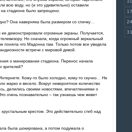
1
и всю воду, но (и это удивительно) оставили
ь на стадионе было запрещено.
1
идно? Она наверняка была размером со спичку…
2
3
м ее демонстрировали огромные экраны. Получается,
 телевизору. Но сначала, когда огромный зеркальный
 не поняла что Мадонна там. Только потом все увидела
рандиозности встречи с мировой дивой.
ения о минировании стадиона. Перенос начала
ии зрителей?
 Интернете. Кому-то было холодно, кому-то скучно… Не
ыло жарко и весело. Вокруг невероятное количество
сь, делились своими новостями, впечатлениями о
то очень познавательно – так узнаешь чем живет
 хрустальным крестом. Это действительно стеб над
чала была шокирована, а потом подумала о