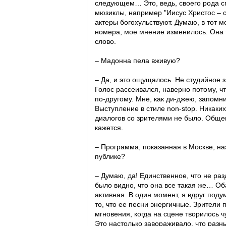
следующем… Это, ведь, своего рода с
мюзиклы, например "Иисус Христос – су
актеры богохульствуют. Думаю, в тот м
номера, мое мнение изменилось. Она 
слово.
– Мадонна пела вживую?
– Да, и это ощущалось. Не студийное з
Голос рассеивался, наверно потому, чт
по-другому. Мне, как ди-джею, запомн
Выступление в стиле non-stop. Никаких
диалогов со зрителями не было. Обще
кажется.
– Программа, показанная в Москве, н
публике?
– Думаю, да! Единственное, что не раз
было видно, что она все такая же… Об
активная. В один момент, я вдруг под
то, что ее песни энергичные. Зрители 
мгновения, когда на сцене творилось 
Это настолько завораживало, что разн