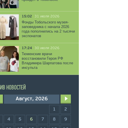
15:02
31 июля 2026
Фонды Тобольского музея-
заповедника с начала 2026
года пополнились на 2 тысячи
экспонатов
17:24
30 июля 2026
Тюменские врачи
восстановили Героя РФ
Владимира Шарпатова после
инсульта
ИВ НОВОСТЕЙ
Август, 2026
1
2
4
5
6
7
8
9