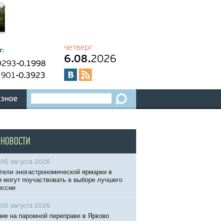
четверг
т:
6.08.
2026
9293
-0.1998
1901
-0.3923
зное
 НОВОСТИ
05 августа 2026
тели эногастрономической ярмарки в
 могут поучаствовать в выборе лучшего
оссии
05 августа 2026
ие на паромной переправе в Ярково