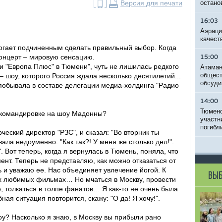
Версия для печати
остано
16:03
Аэраци
качест
могает подчиненным сделать правильный выбор. Когда
концерт – мировую сенсацию.
15:00
 "Европа Плюс" в Тюмени", чуть не лишилась редкого
Атаман
общест
 шоу, которого Россия ждала несколько десятилетий...
обсуди
побывала в составе делегации медиа-холдинга "Радио
14:00
Тюменс
 командировке на шоу Мадонны?
участн
погибл
еский директор "РЗС", и сказал: "Во вторник ты
вала недоуменно: "Как так?! У меня же столько дел!".
". Вот теперь, когда я вернулась в Тюмень, поняла, что
ент. Теперь не представляю, как можно отказаться от
ь и уважаю ее. Нас объединяет увлечение йогой. К
ВЫБ
их любимых фильмах… Но мчаться в Москву, провести
, толкаться в толпе фанатов… Я как-то не очень была
бная ситуация повторится, скажу: "О да! Я хочу!".
у? Насколько я знаю, в Москву вы прибыли рано