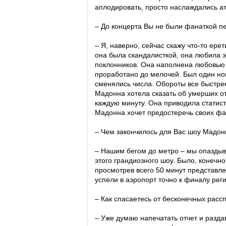
аплодировать, просто наслаждались 
– До концерта Вы не были фанаткой пе
– Я, наверно, сейчас скажу что-то ере
она была скандалисткой, она любила э
поклонников. Она наполнена любовью и
проработано до мелочей. Был один н
сменялись числа. Обороты все быстре
Мадонна хотела сказать об умерших от
каждую минуту. Она приводила статисти
Мадонна хочет предостеречь своих фа
– Чем закончилось для Вас шоу Мадо
– Нашим бегом до метро – мы опаздыв
этого грандиозного шоу. Было, конечно
просмотрев всего 50 минут представл
успели в аэропорт точно к финалу реги
– Как спасаетесь от бесконечных рас
– Уже думаю напечатать отчет и разд