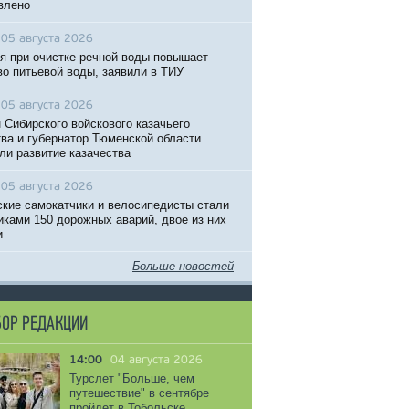
влено
05 августа 2026
я при очистке речной воды повышает
во питьевой воды, заявили в ТИУ
05 августа 2026
 Сибирского войскового казачьего
ва и губернатор Тюменской области
ли развитие казачества
05 августа 2026
кие самокатчики и велосипедисты стали
иками 150 дорожных аварий, двое из них
и
Больше новостей
ОР РЕДАКЦИИ
14:00
04 августа 2026
Турслет "Больше, чем
путешествие" в сентябре
пройдет в Тобольске