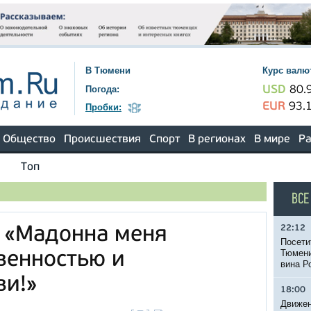
В Тюмени
Курс валю
Погода:
USD
80.
EUR
93.
Пробки:
Общество
Происшествия
Спорт
В регионах
В мире
Ра
Топ
ВСЕ
22:12
 «Мадонна меня
Посети
Тюмени
венностью и
вина Р
ви!»
18:00
Движен