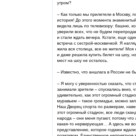
утром?
– Как только мы прилетели в Москву, 
история! До этого момента знаменитый 
видела лишь по телевизору: башню, к
уверили всех, что не будем перепрода
и стали ждать вечера. Кстати, еще од
встреча с сестрой-москвичкой. Я нагл
жила вся столица, все ее жители! Мо
и даже решила купить билет на шоу, н
мест на шоу не осталось.
– Известно, что аншлага в России не 
– Я могу с уверенностью сказать, что
занимали зрители – спускались вниз, 
удивительно, как этот огромный стад
муравьем – такое громадье, можно зап
Наш Дворец спорта по размерам, навер
этот огромный стадион, все люди ска
народа – они меня пугают, потому что
какая-то нервирующая… А здесь же вс
представлению, которое годами ждали
позитивом. Единственное неприятное 