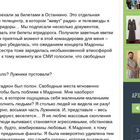
поехали за билетами в Останкино. Это отдельная
телецентр, в котором "живут" радио- и телезвезды я
оридоры… Мы подписали несколько документов,
вать эти билеты втридорога. Получили заветные квитки
ин приятный момент в этой командировке для меня –
ядно убедилась, что ожиданием концерта Мадонны
я сестра тоже зарядилась необыкновенной атмосферой
о к тому моменту все СМИ голосили, что свободных
было? Лужники пустовали?
 стадион был полон. Свободные места мгновенно
чтобы быть поближе к Мадонне. Мне наоборот
АРХ
ион, в котором ощущаешь себя маленьким-маленьким
олнить людьми? Я столько людей не видела ни разу!
но, восьмая часть Лужников. И, представьте – весь
ндируют, веселятся… Я не люблю массовые скопления
 люди выпивают, становятся агрессивными, обстановка
е, будто, зомбированы любовью. К Мадонне, к тому
3
 преданные фанаты. Я была невероятно удивлена тем
впечатление, это служба охраны, которая тщательно