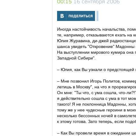
00:15
16 сентября 2006
Иногда настойчивость начальства, по
те, например, отказываются ехать на 
Юлия Журавина, ди-джей радиостанции
шанса увидеть "Откровение" Мадонны –
На выступлении мирового кумира она 
Западной Сибири"
.
– Юлия, как Вы узнали о предстоящей
– Мне позвонил Игорь Политов, коммерч
летишь в Москву", на что я прореагиро
Он мне: "Ты что, с ума сошла, что-ли?!
я действительно сошла с ума в тот мом
такого! Я не поклонница Мадонны, хот
тому же у нее чудесные героини в мо
несколько бессонных ночей в самолете
к этому готова. Зато теперь, если подо
– Как Вы провели время в ожидании шо