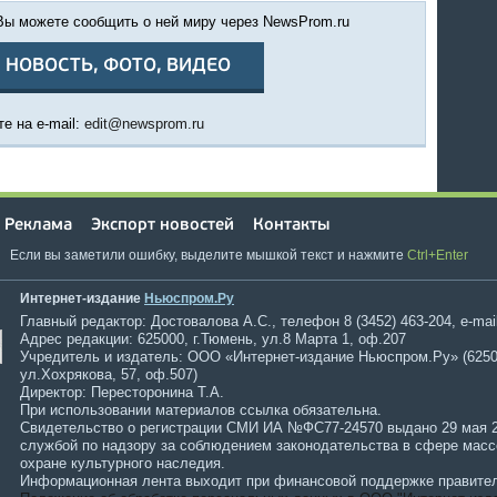
 Вы можете сообщить о ней миру через NewsProm.ru
 НОВОСТЬ, ФОТО, ВИДЕО
е на e-mail:
edit@newsprom.ru
Реклама
Экспорт новостей
Контакты
Если вы заметили ошибку, выделите мышкой текст и нажмите
Ctrl+Enter
Интернет-издание
Ньюспром.Ру
Главный редактор: Достовалова А.С., телефон 8 (3452) 463-204, e-mai
Адрес редакции: 625000, г.Тюмень, ул.8 Марта 1, оф.207
Учредитель и издатель: ООО «Интернет-издание Ньюспром.Ру» (6250
ул.Хохрякова, 57, оф.507)
Директор: Пересторонина Т.А.
При использовании материалов ссылка обязательна.
Свидетельство о регистрации СМИ ИА №ФС77-24570 выдано 29 мая 
службой по надзору за соблюдением законодательства в сфере мас
охране культурного наследия.
Информационная лента выходит при финансовой поддержке правител