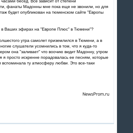
часами бесед. Все зависит от степени
ати, фанаты Мадонны мне пока еще не звонили, но для
ртаж будет опубликован на тюменском сайте "Европы
ь в Ваших эфирах на "Европе Плюс" в Тюмени"?
Полшестого утра самолет приземлился в Тюмени, а в
ногие слушатели усомнились в том, что я куда-то
чером она "заливает" что воочию видит Мадонну, утром
я я просто искренне порадовалась ее песням, которые
и вспоминала ту атмосферу любви. Это все-таки
NewsProm.ru