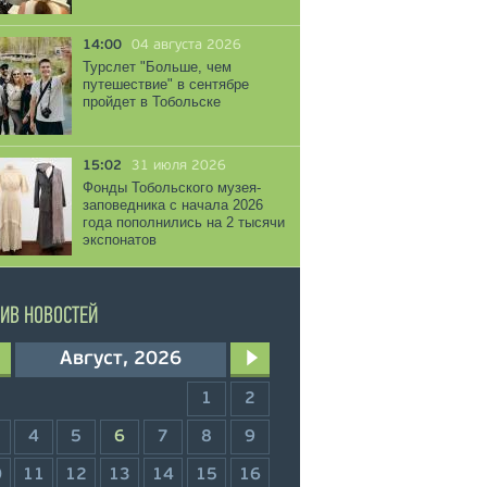
14:00
04 августа 2026
Турслет "Больше, чем
путешествие" в сентябре
пройдет в Тобольске
15:02
31 июля 2026
Фонды Тобольского музея-
заповедника с начала 2026
года пополнились на 2 тысячи
экспонатов
ИВ НОВОСТЕЙ
Август, 2026
1
2
4
5
6
7
8
9
0
11
12
13
14
15
16