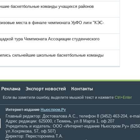
чшие баскетбольные команды учащихся районов
ризовые места в финале чемпионата УрФО лиги "КЭС-
щадкой тура Чемпионата Ассоциации студенческого
ились сильнейшие школьные баскетбольные команды
Реклама
Экспорт новостей
Контакты
Если вы заметили ошибку, выделите мышкой текст и нажмите
Ctrl+Enter
Интернет-издание
Ньюспром.Ру
Главный редактор: Достовалова А.С., телефон 8 (3452) 463-204, e-mai
Адрес редакции: 625000, г.Тюмень, ул.8 Марта 1, оф.207
Учредитель и издатель: ООО «Интернет-издание Ньюспром.Ру» (6250
ул.Хохрякова, 57, оф.507)
Директор: Пересторонина Т.А.