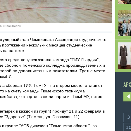
во «ВКонтакте»
гулярный этап Чемпионата Ассоциация студенческого
а протяжении нескольких месяцев студенческие
 на паркете.
есто среди девушек заняла команда "ТИУ-Гвардия",
тиве сборной Тюменского колледжа производственных и
второй по дополнительным показателям. Третье место
ТюмГУ.
АРХ
а сборная ТИУ. ТюмГУ - на втором месте, отстав от
сто на счету команды Тюменского техникума
хозяйства, четвертое заняли парни из ТюмГМУ, пятое -
тырёх в каждой из групп) пройдут 21 и 22 февраля в
 "Здоровье" (Тюмень, ул. Газовиков, 11).
3
 в группе "АСБ дивизион "Тюменская область"" во
1