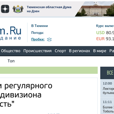
В Тюмени
Курс валю
Погода:
USD
80.
EUR
93.
Пробки:
Общество
Происшествия
Спорт
В регионах
В мире
Ра
Топ
ВСЕ
12:00
 регулярного
Лектор
бульва
 дивизиона
сть"
11:11
Более 
Тоболь