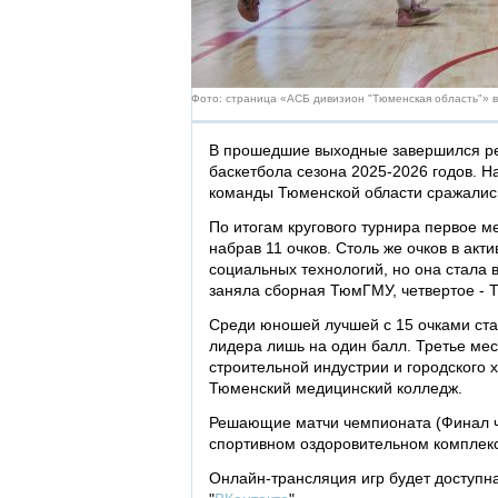
Фото: страница «АСБ дивизион "Тюменская область"» 
В прошедшие выходные завершился ре
баскетбола сезона 2025-2026 годов. Н
команды Тюменской области сражались
По итогам кругового турнира первое м
набрав 11 очков. Столь же очков в ак
социальных технологий, но она стала 
заняла сборная ТюмГМУ, четвертое - 
Среди юношей лучшей с 15 очками стал
лидера лишь на один балл. Третье ме
строительной индустрии и городского 
Тюменский медицинский колледж.
Решающие матчи чемпионата (Финал че
спортивном оздоровительном комплексе
Онлайн‑трансляция игр будет доступна