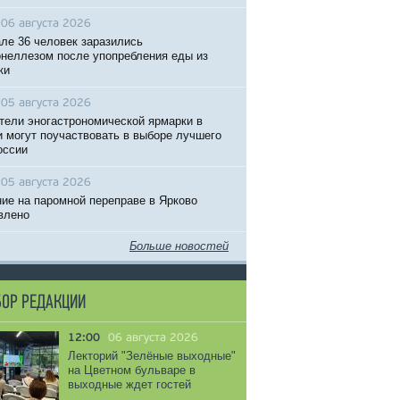
06 августа 2026
ле 36 человек заразились
неллезом после упопребления еды из
ки
05 августа 2026
тели эногастрономической ярмарки в
 могут поучаствовать в выборе лучшего
оссии
05 августа 2026
ие на паромной переправе в Ярково
влено
Больше новостей
ОР РЕДАКЦИИ
12:00
06 августа 2026
Лекторий "Зелёные выходные"
на Цветном бульваре в
выходные ждет гостей