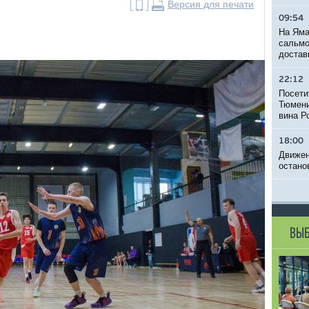
Версия для печати
09:54
На Яма
сальмо
достав
22:12
Посети
Тюмени
вина Р
18:00
Движен
остано
ВЫБ