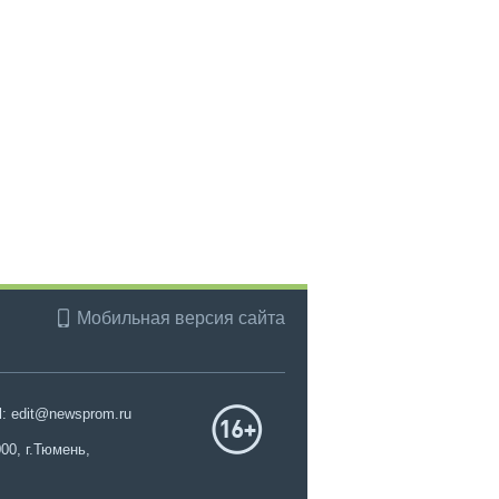
Мобильная версия сайта
l: edit@newsprom.ru
00, г.Тюмень,