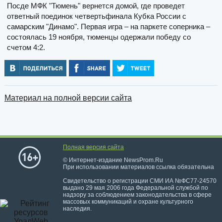
Посде МФК "Тюмень" вернется домой, где проведет
ответный поединок четвертьфинала Кубка России с
самарским "Динамо". Первая игра – на паркете соперника –
состоялась 19 ноября, тюменцы одержали победу со
счетом 4:2.
Материал на полной версии сайта
Полная версия сайта
© Интернет-издание NewsProm.Ru
При использовании материалов ссылка обязательна
Свидетельство о регистрации СМИ ИА №ФС77-24570
выдано 29 мая 2006 года Федеральной службой по
надзору за соблюдением законодательства в сфере
массовых коммуникаций и охране культурного
наследия.