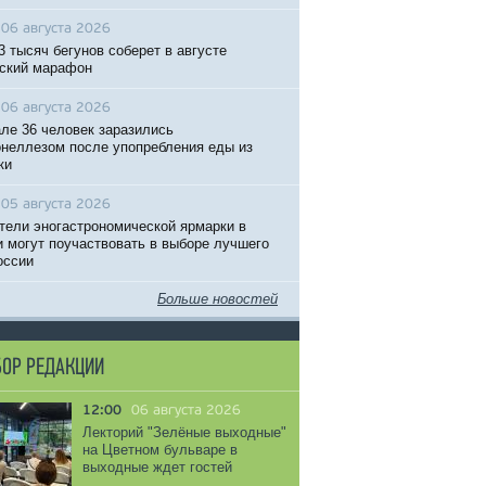
06 августа 2026
3 тысяч бегунов соберет в августе
ский марафон
06 августа 2026
ле 36 человек заразились
неллезом после упопребления еды из
ки
05 августа 2026
тели эногастрономической ярмарки в
 могут поучаствовать в выборе лучшего
оссии
Больше новостей
ОР РЕДАКЦИИ
12:00
06 августа 2026
Лекторий "Зелёные выходные"
на Цветном бульваре в
выходные ждет гостей