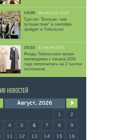
14:00
04 августа 2026
Турслет "Больше, чем
путешествие" в сентябре
пройдет в Тобольске
15:02
31 июля 2026
Фонды Тобольского музея-
заповедника с начала 2026
года пополнились на 2 тысячи
экспонатов
ИВ НОВОСТЕЙ
Август, 2026
1
2
4
5
6
7
8
9
0
11
12
13
14
15
16