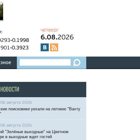
четверг
т:
6.08.
2026
9293
-0.1998
1901
-0.3923
зное
 НОВОСТИ
06 августа 2026
кие поисковики уехали на летнюю "Вахту
"
06 августа 2026
ий "Зелёные выходные" на Цветном
ре в выходные ждет гостей