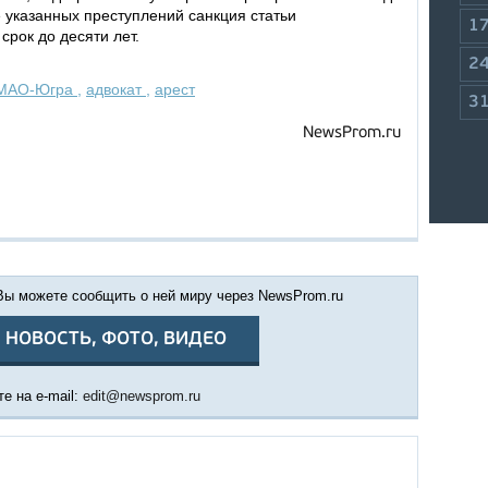
 указанных преступлений санкция статьи
1
рок до десяти лет.
2
МАО-Югра
,
адвокат
,
арест
3
NewsProm.ru
 Вы можете сообщить о ней миру через NewsProm.ru
 НОВОСТЬ, ФОТО, ВИДЕО
е на e-mail:
edit@newsprom.ru