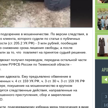
 подозрению в мошенничестве. По версии следствия, в
го клиента, которого судили по статье о публичных
сти (ст. 205.2 УК РФ) - 3 млн рублей, пообещав
по снижению срока лишения свободы, а после
лн за то, что повлияет на принятое судьей решение.
двокат получил переводом, передача остальной части
ролем РУФСБ России по Тюменской области -
.
АРХ
нии адвоката. Ему предъявлено обвинение в
ых ч. 4 ст. 159 УК РФ, ч. 3 ст. 30 ч. 3 ст. 159 УК РФ
ере, покушение на мошенничество в крупном
одятся следственные действия, направленные на
ршенного преступления, сбор и закрепление
3
АО.
1
ти, подозреваемому избрана мера пресечения в виде