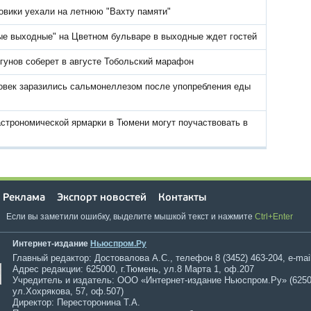
овики уехали на летнюю "Вахту памяти"
ые выходные" на Цветном бульваре в выходные ждет гостей
гунов соберет в августе Тобольский марафон
овек заразились сальмонеллезом после упопребления еды
астрономической ярмарки в Тюмени могут поучаствовать в
Реклама
Экспорт новостей
Контакты
Если вы заметили ошибку, выделите мышкой текст и нажмите
Ctrl+Enter
Интернет-издание
Ньюспром.Ру
Главный редактор: Достовалова А.С., телефон 8 (3452) 463-204, e-mai
Адрес редакции: 625000, г.Тюмень, ул.8 Марта 1, оф.207
Учредитель и издатель: ООО «Интернет-издание Ньюспром.Ру» (6250
ул.Хохрякова, 57, оф.507)
Директор: Пересторонина Т.А.