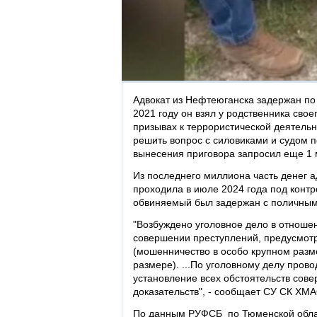
Адвокат из Нефтеюганска задержан по
2021 году он взял у родственника свое
призывах к террористической деятельно
решить вопрос с силовиками и судом 
вынесения приговора запросил еще 1 м
Из последнего миллиона часть денег а
проходила в июле 2024 года под конт
обвиняемый был задержан с поличным
"Возбуждено уголовное дело в отноше
совершении преступлений, предусмотренн
(мошенничество в особо крупном разм
размере). ...По уголовному делу пров
установление всех обстоятельств сове
доказательств", - сообщает СУ СК ХМ
По данным РУФСБ по Тюменской облас