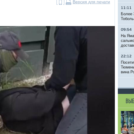
Версия для печати
11:11
Более 
Тоболь
09:54
На Яма
сальмо
достав
22:12
Посети
Тюмени
вина Р
ВЫБ