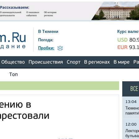
В Тюмени
Курс валю
Погода:
USD
80.
EUR
93.
Пробки:
Общество
Происшествия
Спорт
В регионах
В мире
Ра
Топ
ВСЕ
13:04
ению в
Тюменс
памяти
арестовали
12:00
Лектор
бульва