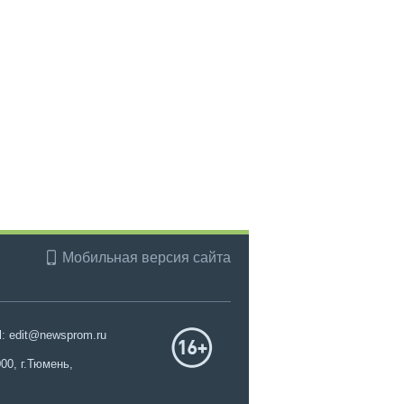
Мобильная версия сайта
l: edit@newsprom.ru
00, г.Тюмень,