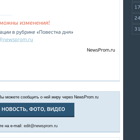
1
2
зможны изменения!
3
ции в рубрике «Повестка дня»
@newsprom.ru
NewsProm.ru
 Вы можете сообщить о ней миру через NewsProm.ru
 НОВОСТЬ, ФОТО, ВИДЕО
е на e-mail:
edit@newsprom.ru