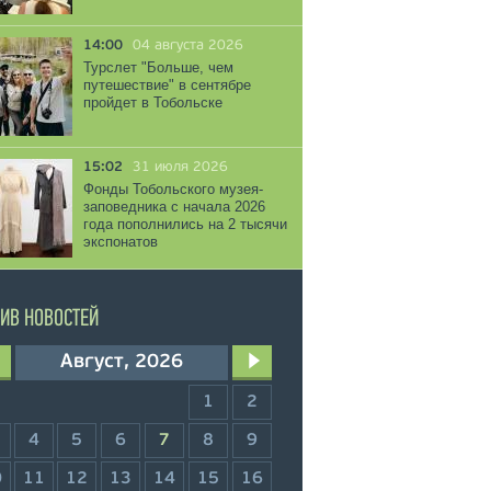
14:00
04 августа 2026
Турслет "Больше, чем
путешествие" в сентябре
пройдет в Тобольске
15:02
31 июля 2026
Фонды Тобольского музея-
заповедника с начала 2026
года пополнились на 2 тысячи
экспонатов
ИВ НОВОСТЕЙ
Август, 2026
1
2
4
5
6
7
8
9
0
11
12
13
14
15
16