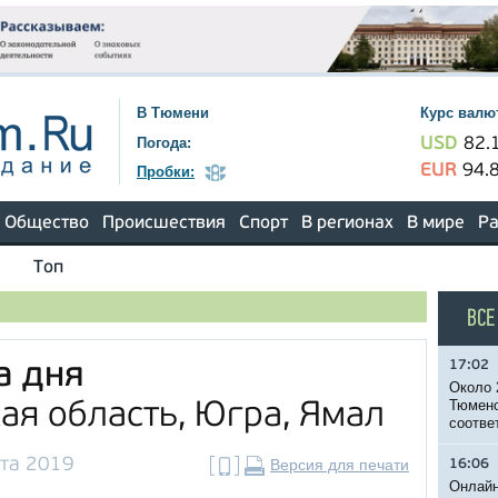
В Тюмени
Курс валю
Погода:
USD
82.
EUR
94.
Пробки:
Общество
Происшествия
Спорт
В регионах
В мире
Ра
Топ
ВСЕ
17:02
а дня
Около 
Тюменс
ая область, Югра, Ямал
соотве
та 2019
Версия для печати
16:06
Онлайн