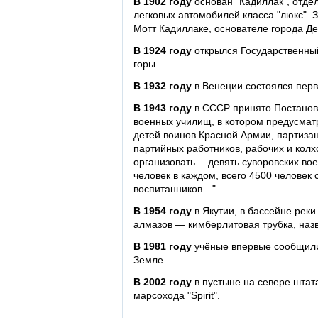
В 1902 году
основан "Кадиллак", отде
легковых автомобилей класса "люкс". 
Мотт Кадиллаке, основателе города Де
В 1924 году
открылся Государственный
горы.
В 1932 году
в Венеции состоялся пер
В 1943 году
в СССР принято Постановл
военных училищ, в котором предусматр
детей воинов Красной Армии, партизан
партийных работников, рабочих и колхо
организовать… девять суворовских вое
человек в каждом, всего 4500 человек 
воспитанников…".
В 1954 году
в Якутии, в бассейне рек
алмазов — кимберлитовая трубка, наз
В 1981 году
учёные впервые сообщили 
Земле.
В 2002 году
в пустыне на севере шта
марсохода "Spirit".