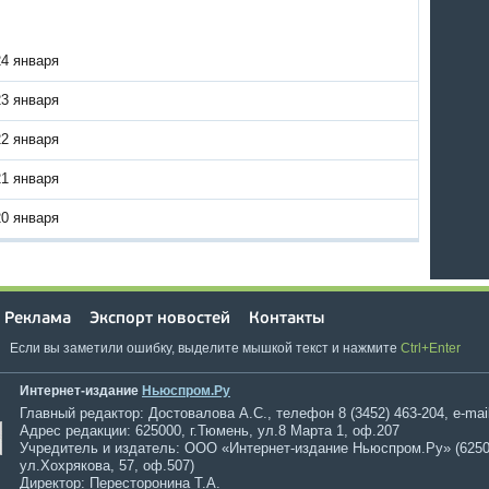
24 января
23 января
22 января
21 января
20 января
Реклама
Экспорт новостей
Контакты
Если вы заметили ошибку, выделите мышкой текст и нажмите
Ctrl+Enter
Интернет-издание
Ньюспром.Ру
Главный редактор: Достовалова А.С., телефон 8 (3452) 463-204, e-mai
Адрес редакции: 625000, г.Тюмень, ул.8 Марта 1, оф.207
Учредитель и издатель: ООО «Интернет-издание Ньюспром.Ру» (6250
ул.Хохрякова, 57, оф.507)
Директор: Пересторонина Т.А.