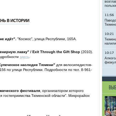
возгла
пользо
11:56
Паводо
НЬ В ИСТОРИИ
Тюменс
10:21
 не идёт".
"Космос", улица Республики, 165А.
Тюменц
налили
енирную лавку" / Exit Through the Gift Shop
(2010).
10:17
Подробности
здесь
.
Алкого
физкул
"Купеческое наследие Тюмени"
для велосипедистов-
156 по улице Республики. Подробности по тел. 8-961-
ВЫБ
номического фестиваля
, организатором которого
я гостеприимства Тюменской области". Микрорайон