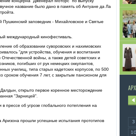
ление концерна "Дженерал Моторс" по выпуску
Звучное название было дано в память об Антуане да Ла
тройта.
 Пушкинский заповедник - Михайловское и Святые
вый международный кинофестиваль.
ение об образовании суворовских и нахимовских
ивалось "для устройства, обучения и воспитания
 Отечественной войны, а также детей советских и
зников, погибших от рук немецких оккупантов,
нных училищ, типа старых кадетских корпусов, по 500
со сроком обучения 7 лет, с закрытым пансионом для
АРХ
и Далдын, открыто первое коренное месторождение
ванная "Зарницей".
в прессе об угрозе глобального потепления на
та Аризона прошли успешные испытания прототипов
3
1