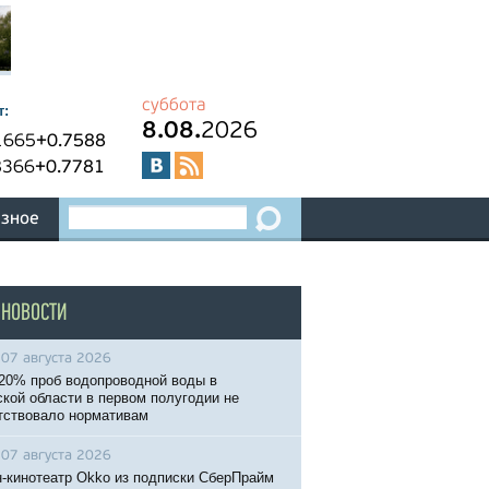
суббота
т:
8.08.
2026
1665
+0.7588
8366
+0.7781
зное
 НОВОСТИ
07 августа 2026
20% проб водопроводной воды в
кой области в первом полугодии не
тствовало нормативам
07 августа 2026
-кинотеатр Okko из подписки СберПрайм