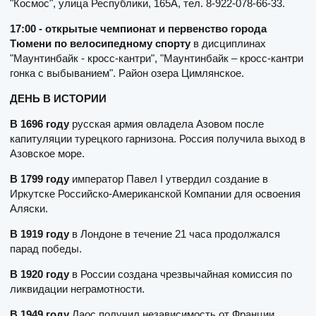
"Космос", улица Республики, 165А, тел. 8-922-078-66-33.
17:00 - открытые чемпионат и первенство города
Тюмени по велосипедному спорту
в дисциплинах
"Маунтинбайк - кросс-кантри", "Маунтинбайк – кросс-кантри
гонка с выбыванием". Район озера Цимлянское.
ДЕНЬ В ИСТОРИИ
В 1696 году
русская армия овладела Азовом после
капитуляции турецкого гарнизона. Россия получила выход в
Азовское море.
В 1799 году
император Павел I утвердил создание в
Иркутске Российско-Американской Компании для освоения
Аляски.
В 1919 году
в Лондоне в течение 21 часа продолжался
парад победы.
В 1920 году
в России создана чрезвычайная комиссия по
ликвидации неграмотности.
В 1949 году
Лаос получил независимость от Франции.