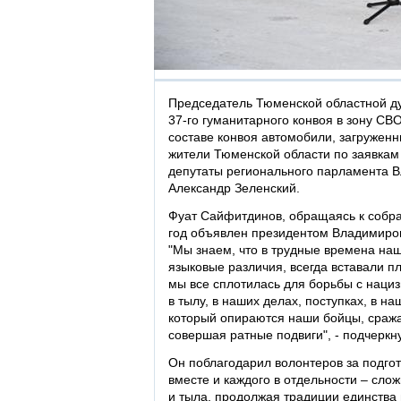
Председатель Тюменской областной 
37-го гуманитарного конвоя в зону СВ
составе конвоя автомобили, загруже
жители Тюменской области по заявкам
депутаты регионального парламента В
Александр Зеленский.
Фуат Сайфитдинов, обращаясь к собра
год объявлен президентом Владимиро
"Мы знаем, что в трудные времена на
языковые различия, всегда вставали п
мы все сплотилась для борьбы с нациз
в тылу, в наших делах, поступках, в н
который опираются наши бойцы, сражая
совершая ратные подвиги", - подчеркн
Он поблагодарил волонтеров за подгото
вместе и каждого в отдельности – сло
и тыла, продолжая традиции единства