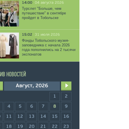
14:00
04 августа 2026
Турслет "Больше, чем
путешествие" в сентябре
пройдет в Тобольске
15:02
31 июля 2026
Фонды Тобольского музея-
заповедника с начала 2026
года пополнились на 2 тысячи
экспонатов
ИВ НОВОСТЕЙ
Август, 2026
1
2
4
5
6
7
8
9
0
11
12
13
14
15
16
7
18
19
20
21
22
23