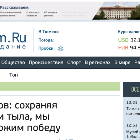
В Тюмени
Курс валю
Погода:
USD
82.
EUR
94.
Пробки:
Общество
Происшествия
Спорт
В регионах
В мире
Ра
Топ
ВСЕ
13:31
в: сохраняя
Тюменц
питьев
и тыла, мы
ержим победу
12:51
Музей 
Тоболь