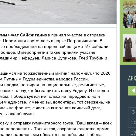
думы
Фуат Сайфитдинов
принял участие в отправке
О. Церемония состоялась в парке Пограничников. В
нные необходимыми на передовой вещами. Их собрали
 бойцов. В мероприятии также приняли участие
ладимир Нефедьев, Лариса Цупикова, Глеб Трубин и
вшимся на торжественный митинг, напомнил, что 2026
АРХ
м Путиным Годом единства народов России.
ши предки, невзирая на национальные, религиозные,
лечом к плечу, чтобы защитить нашу Родину. И сегодня
мом. Победа куется не только на передовой, но и
ашем единстве. Именно вы, волонтёры, тот стержень, на
сь на фронте, с честью выполняя воинский долг,
3
ул глава облдумы.
вку и отправку гуманитарного груза. "Ваш вклад – всех
1
жно переоценить. Только так, сохраняя единство армии
1
 наших народов, мы обязательно победим. Победа