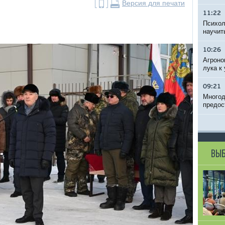
Версия для печати
11:22
Психол
научит
10:26
Агроно
лука к
09:21
Многод
предос
ВЫБ