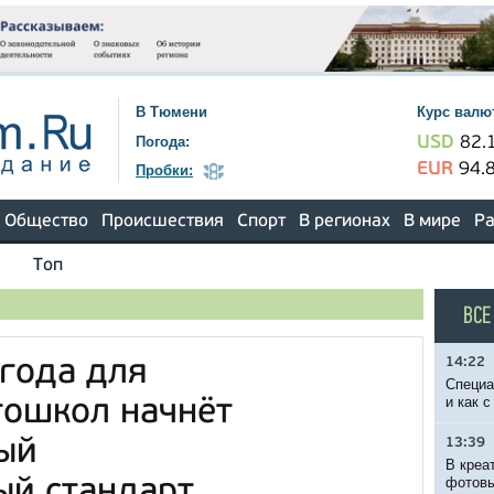
В Тюмени
Курс валю
Погода:
USD
82.
EUR
94.
Пробки:
Общество
Происшествия
Спорт
В регионах
В мире
Ра
Топ
ВСЕ
14:22
 года для
Специа
и как 
тошкол начнёт
ый
13:39
В креа
фотовы
ый стандарт