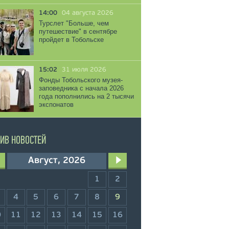
14:00
04 августа 2026
Турслет "Больше, чем
путешествие" в сентябре
пройдет в Тобольске
15:02
31 июля 2026
Фонды Тобольского музея-
заповедника с начала 2026
года пополнились на 2 тысячи
экспонатов
ИВ НОВОСТЕЙ
Август, 2026
1
2
4
5
6
7
8
9
0
11
12
13
14
15
16