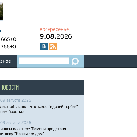
воскресенье
т:
9.08.
2026
1665
+0
8366
+0
зное
 НОВОСТИ
09 августа 2026
лист объяснил, что такое "вдовий горбик"
с ним бороться
09 августа 2026
тивном кластере Тюмени представят
ставку "Разные рядом"