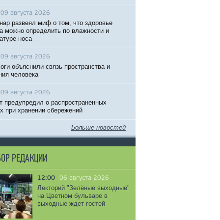
09 августа 2026
нар развеял миф о том, что здоровье
а можно определить по влажности и
атуре носа
09 августа 2026
оги объяснили связь пространства и
ния человека
09 августа 2026
т предупредил о распространенных
х при хранении сбережений
Больше новостей
ОР РЕДАКЦИИ
12:00
06 августа 2026
Лекторий "Зелёные выходные"
на Цветном бульваре в
выходные ждет гостей