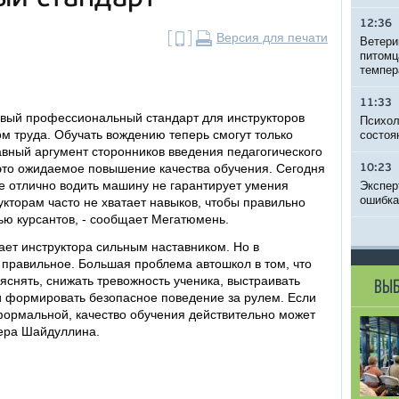
12:36
Версия для печати
Ветери
питомц
темпер
11:33
новый профессиональный стандарт для инструкторов
Психол
м труда. Обучать вождению теперь смогут только
состоя
авный аргумент сторонников введения педагогического
это ожидаемое повышение качества обучения. Сегодня
10:23
ие отлично водить машину не гарантирует умения
Экспер
ошибка
укторам часто не хватает навыков, чтобы правильно
ью курсантов, - сообщает Мегатюмень.
ает инструктора сильным наставником. Но в
 правильное. Большая проблема автошкол в том, что
яснять, снижать тревожность ученика, выстраивать
ВЫБ
 и формировать безопасное поведение за рулем. Если
 формальной, качество обучения действительно может
ера Шайдуллина.