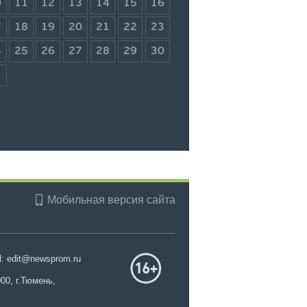
0
11
12
13
14
15
16
7
18
19
20
21
22
23
4
25
26
27
28
29
30
1
Мобильная версия сайта
l: edit@newsprom.ru
00, г.Тюмень,