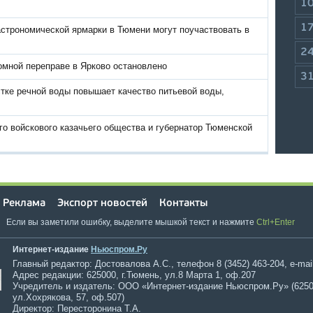
1
1
астрономической ярмарки в Тюмени могут поучаствовать в
2
омной переправе в Ярково остановлено
3
тке речной воды повышает качество питьевой воды,
о войскового казачьего общества и губернатор Тюменской
Реклама
Экспорт новостей
Контакты
Если вы заметили ошибку, выделите мышкой текст и нажмите
Ctrl+Enter
Интернет-издание
Ньюспром.Ру
Главный редактор: Достовалова А.С., телефон 8 (3452) 463-204, e-mai
Адрес редакции: 625000, г.Тюмень, ул.8 Марта 1, оф.207
Учредитель и издатель: ООО «Интернет-издание Ньюспром.Ру» (6250
ул.Хохрякова, 57, оф.507)
Директор: Пересторонина Т.А.