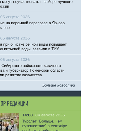
 могут поучаствовать в выборе лучшего
оссии
05 августа 2026
ие на паромной переправе в Ярково
влено
05 августа 2026
я при очистке речной воды повышает
во питьевой воды, заявили в ТИУ
05 августа 2026
 Сибирского войскового казачьего
ва и губернатор Тюменской области
ли развитие казачества
Больше новостей
ОР РЕДАКЦИИ
14:00
04 августа 2026
Турслет "Больше, чем
путешествие" в сентябре
пройдет в Тобольске