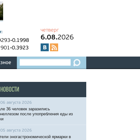
четверг
т:
6.08.
2026
9293
-0.1998
1901
-0.3923
зное
 НОВОСТИ
06 августа 2026
ле 36 человек заразились
неллезом после упопребления еды из
ки
05 августа 2026
тели эногастрономической ярмарки в