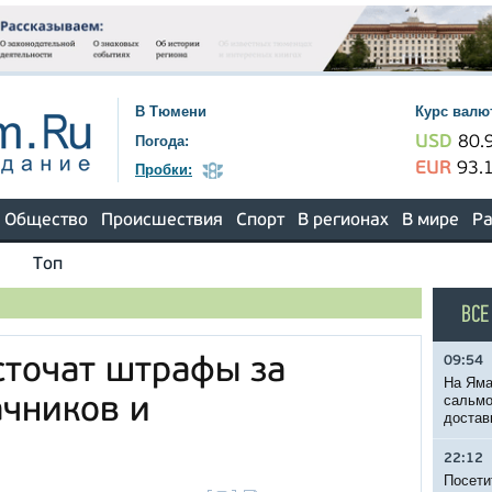
В Тюмени
Курс валю
Погода:
USD
80.
EUR
93.
Пробки:
Общество
Происшествия
Спорт
В регионах
В мире
Ра
Топ
ВСЕ
09:54
сточат штрафы за
На Яма
сальмо
чников и
достав
22:12
Посети