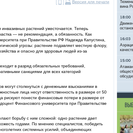
Версия для печати
Тюмени
вина Р
18:00
Движен
остано
и инвазивных растений ужесточается. Теперь
астка — не рекомендация, а обязанность. Как
16:03
ерситета при Правительстве РФ Надежда Капустина,
Аэраци
гической угрозы: растение подавляет местную флору,
качест
зяйства и опасно для здоровья людей из-за
15:00
еходит в разряд обязательных требований,
Атаман
ативными санкциями для всех категорий
общест
обсуди
ов могут столкнуться с денежными взысканиями в
лжностные лица несут ответственность в размере от 50
ца рискуют понести финансовые потери в размере от
 доцент Финансового университета при Правительстве
ВЫБ
елают борьбу с ним сложной: одно растение дает
хожесть годами. По мнению специалистов, победить
многолетних системных усилий, объединяющих