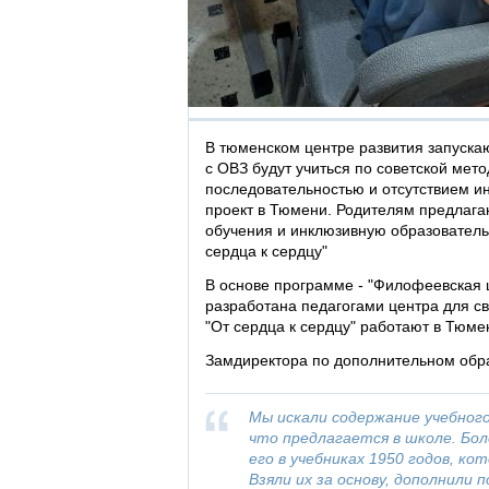
В тюменском центре развития запускаю
с ОВЗ будут учиться по советской мето
последовательностью и отсутствием 
проект в Тюмени. Родителям предлаг
обучения и инклюзивную образовател
сердца к сердцу"
В основе программе - "Филофеевская ш
разработана педагогами центра для с
"От сердца к сердцу" работают в Тюме
Замдиректора по дополнительном об
Мы искали содержание учебног
что предлагается в школе. Бо
его в учебниках 1950 годов, ко
Взяли их за основу, дополнили