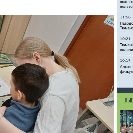
возгла
пользо
11:56
Паводо
Тюменс
10:21
Тюменц
налили
10:17
Алкого
физкул
ВЫБ