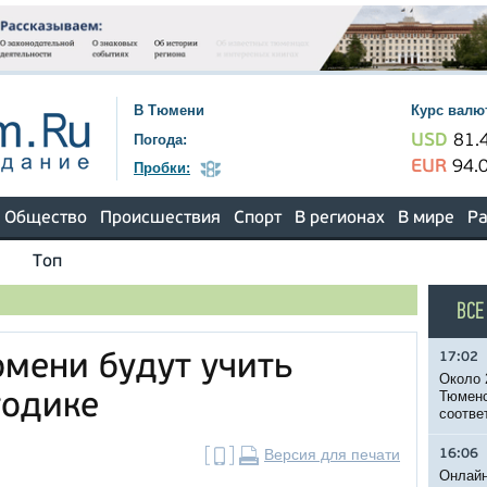
В Тюмени
Курс валю
Погода:
USD
81.
EUR
94.
Пробки:
Общество
Происшествия
Спорт
В регионах
В мире
Ра
Топ
ВСЕ
17:02
юмени будут учить
Около 
Тюменс
тодике
соотве
Версия для печати
16:06
Онлайн