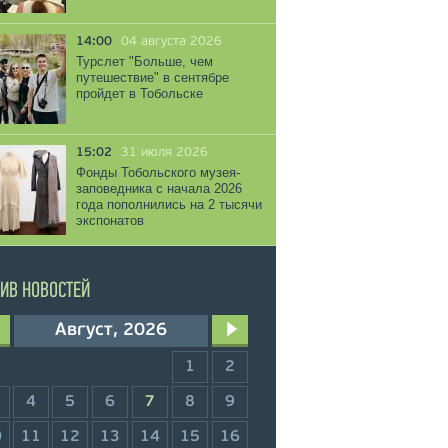
14:00
04 августа 2026
Турслет "Больше, чем
путешествие" в сентябре
пройдет в Тобольске
15:02
31 июля 2026
Фонды Тобольского музея-
заповедника с начала 2026
года пополнились на 2 тысячи
экспонатов
ИВ НОВОСТЕЙ
Август, 2026
1
2
4
5
6
7
8
9
0
11
12
13
14
15
16