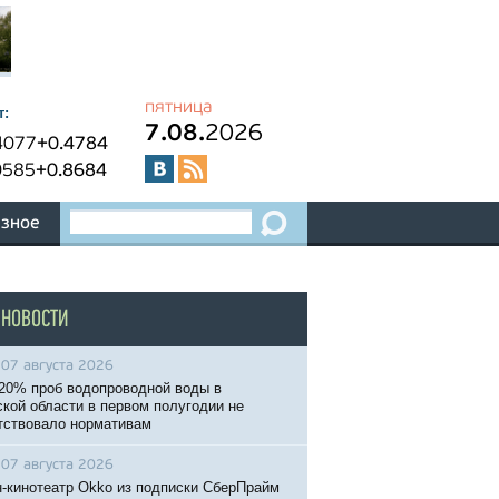
пятница
т:
7.08.
2026
4077
+0.4784
0585
+0.8684
зное
 НОВОСТИ
07 августа 2026
20% проб водопроводной воды в
кой области в первом полугодии не
тствовало нормативам
07 августа 2026
-кинотеатр Okko из подписки СберПрайм