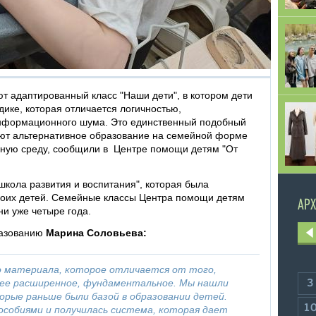
т адаптированный класс "Наши дети", в котором дети
дике, которая отличается логичностью,
информационного шума. Это единственный подобный
ают альтернативное образование на семейной форме
ьную среду, сообщили в Центре помощи детям "От
кола развития и воспитания", которая была
воих детей. Семейные классы Центра помощи детям
АРХ
ни уже четыре года.
разованию
Марина Соловьева:
о материала, которое отличается от того,
лее расширенное, фундаментальное. Мы нашли
3
торые раньше были базой в образовании детей.
1
 пособиями и получилась система, которая дает