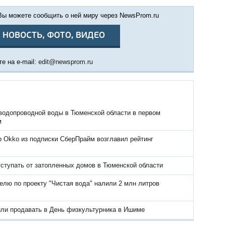
 Вы можете сообщить о ней миру через NewsProm.ru
 НОВОСТЬ, ФОТО, ВИДЕО
е на e-mail:
edit@newsprom.ru
водопроводной воды в Тюменской области в первом
м
р Okko из подписки СберПрайм возглавил рейтинг
тступать от затопленных домов в Тюменской области
елю по проекту "Чистая вода" налили 2 млн литров
или продавать в День физкультурника в Ишиме