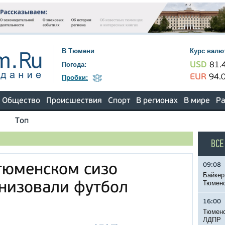
В Тюмени
Курс валю
Погода:
USD
81.
EUR
94.
Пробки:
Общество
Происшествия
Спорт
В регионах
В мире
Ра
Топ
ВСЕ
09:08
тюменском сизо
Байкер
Тюменс
низовали футбол
16:00
Тюменс
ЛДПР