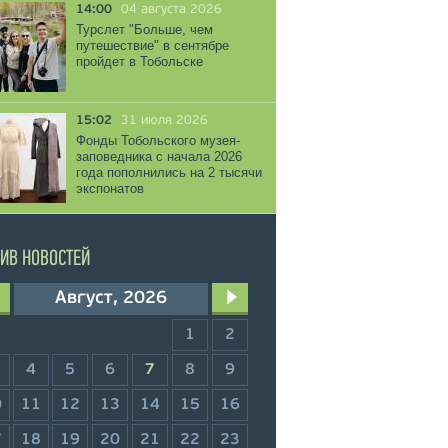
14:00
04 августа 2026
Турслет "Больше, чем
путешествие" в сентябре
пройдет в Тобольске
15:02
31 июля 2026
Фонды Тобольского музея-
заповедника с начала 2026
года пополнились на 2 тысячи
экспонатов
ИВ НОВОСТЕЙ
Август, 2026
1
2
4
5
6
7
8
9
0
11
12
13
14
15
16
7
18
19
20
21
22
23