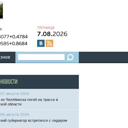
пятница
т:
7.08.
2026
4077
+0.4784
0585
+0.8684
зное
 НОВОСТИ
07 августа 2026
 из Челябинска погиб на трассе в
кой области
06 августа 2026
кий губернатор встретился с лидером