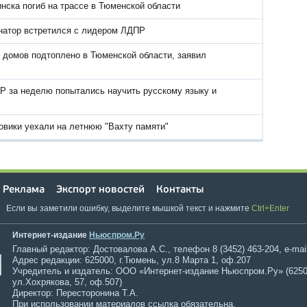
нска погиб на трассе в Тюменской области
натор встретился с лидером ЛДПР
 домов подтоплено в Тюменской области, заявил
Р за неделю попытались научить русскому языку и
овики уехали на летнюю "Вахту памяти"
Реклама
Экспорт новостей
Контакты
Если вы заметили ошибку, выделите мышкой текст и нажмите
Ctrl+Enter
Интернет-издание
Ньюспром.Ру
Главный редактор: Достовалова А.С., телефон 8 (3452) 463-204, e-mai
Адрес редакции: 625000, г.Тюмень, ул.8 Марта 1, оф.207
Учредитель и издатель: ООО «Интернет-издание Ньюспром.Ру» (6250
ул.Хохрякова, 57, оф.507)
Директор: Пересторонина Т.А.
При использовании материалов ссылка обязательна.