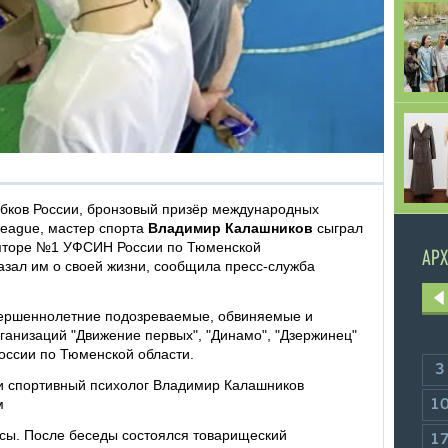
убков России, бронзовый призёр международных
League, мастер спорта
Владимир Калашников
сыграл
ляторе №1 УФСИН России по Тюменской
АРХ
азал им о своей жизни, сообщила пресс-служба
вершеннолетние подозреваемые, обвиняемые и
ганизаций "Движение первых", "Динамо", "Дзержинец"
оссии по Тюменской области.
3
 и спортивный психолог Владимир Калашников
ом
1
осы. После беседы состоялся товарищеский
1