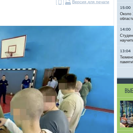
Версия для печати
15:00
Около 
област
14:00
Студен
научит
13:04
Тюменс
памяти
ВЫБ