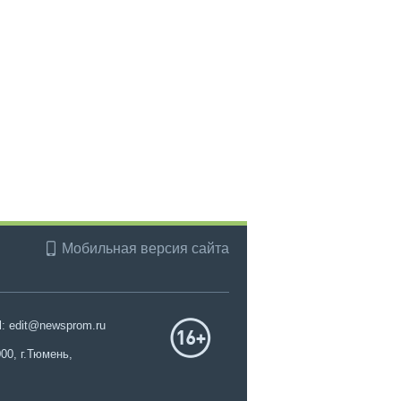
Мобильная версия сайта
l: edit@newsprom.ru
00, г.Тюмень,