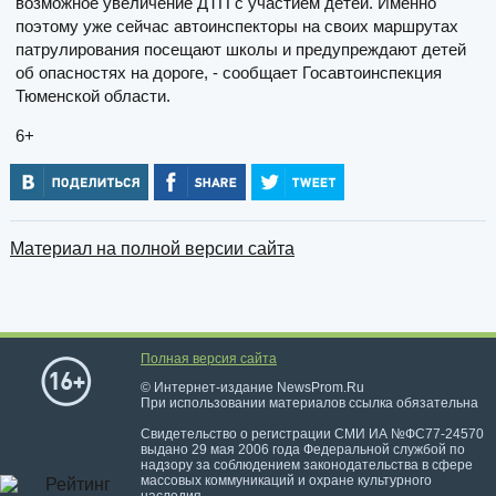
возможное увеличение ДТП с участием детей. Именно
поэтому уже сейчас автоинспекторы на своих маршрутах
патрулирования посещают школы и предупреждают детей
об опасностях на дороге, - сообщает Госавтоинспекция
Тюменской области.
6+
Материал на полной версии сайта
Полная версия сайта
© Интернет-издание NewsProm.Ru
При использовании материалов ссылка обязательна
Свидетельство о регистрации СМИ ИА №ФС77-24570
выдано 29 мая 2006 года Федеральной службой по
надзору за соблюдением законодательства в сфере
массовых коммуникаций и охране культурного
наследия.